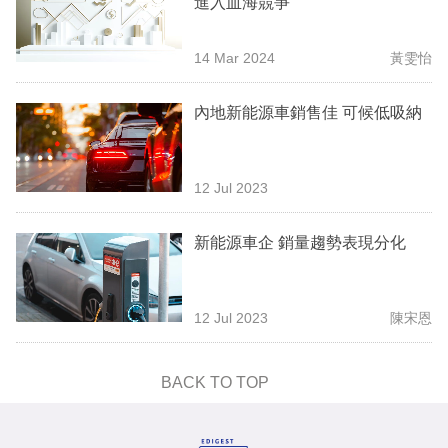
進入血海競爭
業
科
14 Mar 2024
黃雯怡
技
內地新能源車銷售佳 可候低吸納
職
場
12 Jul 2023
生
活
新能源車企 銷量趨勢表現分化
時
事
12 Jul 2023
陳宋恩
專
欄
BACK TO TOP
訂
閱