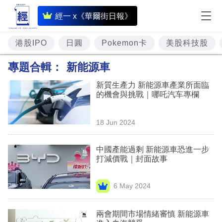
即
經一 x《華爾街日報》
時
財
港股IPO
日圓
Pokemon卡
美股科技股
經
專題合輯：
新能源車
專
新質生產力 新能源車產業所面臨
題
的機會與挑戰｜哪吒汽车專欄
投
18 Jun 2024
資
樓
中國產能過剩 新能源車恐進一步
打減價戰｜封面故事
市
理
6 May 2024
財
兩會期間市場情緒審慎 新能源車
商