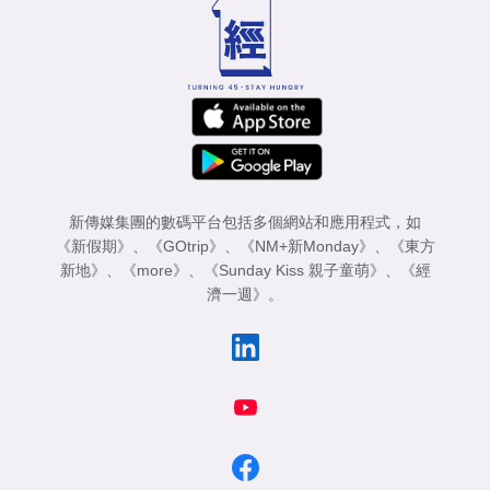
專
區
新傳媒集團的數碼平台包括多個網站和應用程式，如
《新假期》
、
《GOtrip》
、
《NM+新Monday》
、
《東方
新地》
、
《more》
、
《Sunday Kiss 親子童萌》
、
《經
濟一週》
。