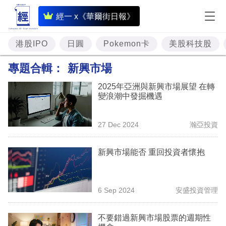
即
經一 x《華爾街日報》
時
財
港股IPO
日圓
Pokemon卡
美股科技股
經
專題合輯：
新興市場
專
2025年亞洲與新興市場展望 在轉
題
變浪潮中發掘機遇
投
27 Dec 2024
瀚亞投資
資
樓
新興市場能否 重回投資者懷抱
市
理
6 Sep 2024
安盛投資管理
財
不要錯過新興市場股票的週期性
商