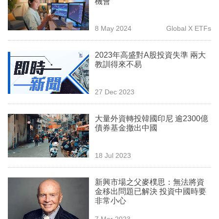
機會
業
科
8 May 2024
Global X ETFs
技
2023年高盛對A股投資失準 兩大
職
教訓得來不易
場
27 Dec 2023
生
活
大量外資轉投韓國印尼 逾2300億
債券基金撤出中國
時
事
18 Jul 2023
專
欄
新興市場之父麥樸思：無法將資
金移出問題已解決 投資中國時要
訂
非常小心
閱
7 Mar 2023