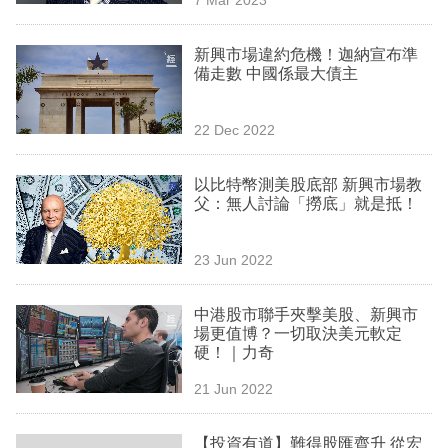
專
區
新興市場違約危機！迦納宣布準
備走數 中國係最大債主
22 Dec 2022
以比特幣測美股底部 新興市場教
父：無人討論「撈底」就是抵！
23 Jun 2022
中港股市聯手夾擊美股、新興市
場更值博？一切取決美元軟定
硬！｜力奇
21 Jun 2022
【投資有道】難得股匯齊升 從宏