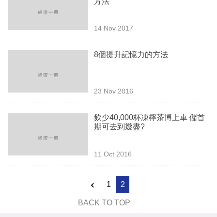
方法
業
科
14 Nov 2017
技
8個提升記憶力的方法
職
場
23 Nov 2016
生
活
飲少40,000杯凍檸茶博上車 儲首
期可去到幾盡?
時
事
11 Oct 2016
專
欄
1
2
訂
BACK TO TOP
閱