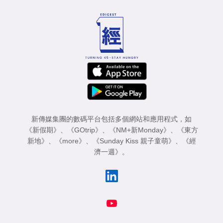
專
區
新傳媒集團的數碼平台包括多個網站和應用程式，如
《新假期》
、
《GOtrip》
、
《NM+新Monday》
、
《東方
新地》
、
《more》
、
《Sunday Kiss 親子童萌》
、
《經
濟一週》
。