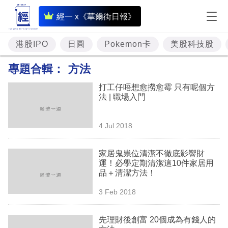
即
經一 x《華爾街日報》
時
財
港股IPO
日圓
Pokemon卡
美股科技股
經
專題合輯：
方法
專
打工仔唔想愈撈愈霉 只有呢個方
題
法 | 職場入門
投
4 Jul 2018
資
樓
家居鬼祟位清潔不徹底影響財
運！必學定期清潔這10件家居用
市
品＋清潔方法！
理
3 Feb 2018
財
先理財後創富 20個成為有錢人的
商