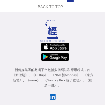
業
BACK TO TOP
科
技
職
場
生
活
時
事
新傳媒集團的數碼平台包括多個網站和應用程式，如
《新假期》
、
《GOtrip》
、
《NM+新Monday》
、
《東方
專
新地》
、
《more》
、
《Sunday Kiss 親子童萌》
、
《經
濟一週》
。
欄
訂
閱