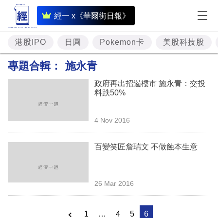
即
經一 x《華爾街日報》
時
財
港股IPO
日圓
Pokemon卡
美股科技股
經
專題合輯：
施永青
專
政府再出招遏樓市 施永青：交投
題
料跌50%
投
4 Nov 2016
資
樓
百變笑匠詹瑞文 不做蝕本生意
市
理
26 Mar 2016
財
商
1
…
4
5
6