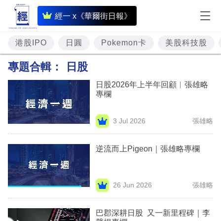
即
經一 x《華爾街日報》
時
財
港股IPO
日圓
Pokemon卡
美股科技股
經
專題合輯：
日股
專
日股2026年上半年回顧︳張雄略
題
專欄
投
3 Jul 2026
張雄略
資
樓
逆流而上Pigeon｜張雄略專欄
市
理
26 Jun 2026
張雄略
財
巴郡深耕日股 又一新里程碑｜李
商