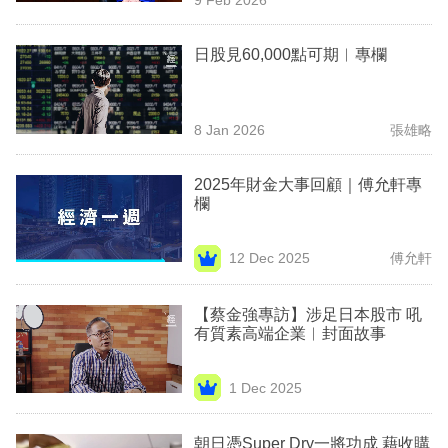
專
區
日股見60,000點可期︳專欄
8 Jan 2026
張雄略
2025年財金大事回顧｜傅允軒專
欄
12 Dec 2025
傅允軒
【蔡金強專訪】涉足日本股市 吼
有質素高端企業︳封面故事
1 Dec 2025
朝日憑Super Dry一將功成 藉收購