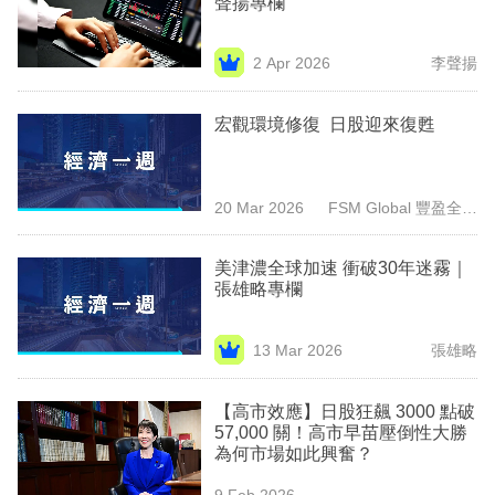
聲揚專欄
業
科
2 Apr 2026
李聲揚
技
宏觀環境修復 日股迎來復甦
職
場
20 Mar 2026
FSM Global 豐盈全球
生
（香港）
活
美津濃全球加速 衝破30年迷霧｜
張雄略專欄
時
事
13 Mar 2026
張雄略
專
欄
【高市效應】日股狂飆 3000 點破
57,000 關！高市早苗壓倒性大勝
訂
為何市場如此興奮？
閱
9 Feb 2026