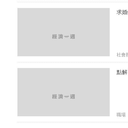
社會
職場