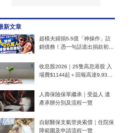
最新文章
超模夫婦捐5.5億「神操作」註
銷債務！憑一句話道出捐款初
衷：加州26萬人接獲免債通知、
一度被誤當詐騙手段
收息股2026｜25隻高息港股 入
場費$1144起＋回報高達9.93
厘！持續更新
人壽保險保單繼承｜受益人 遺
產承辦分別及流程一覽
自願醫保支氣管炎索償｜住院保
障範圍及申請流程一覽