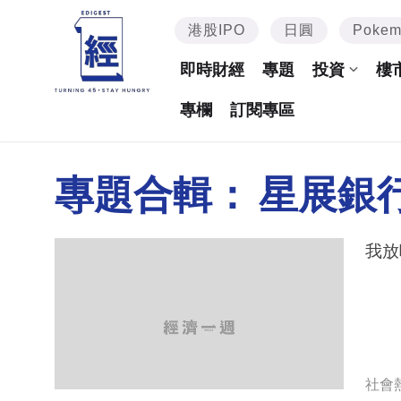
港股IPO
日圓
Poke
即時財經
專題
投資
樓
專欄
訂閱專區
專題合輯：
星展銀
我放
社會