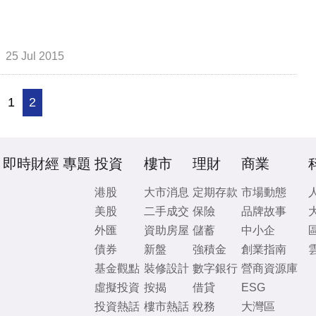
25 Jul 2015
1
2
即時財經
專題
投資
樓市
理財
商業
港股
大市消息
定期存款
市場動態
美股
二手成交
保險
品牌故事
外匯
資助房屋
儲蓄
中小企
債券
新盤
強積金
創業指南
基金觀點
裝修設計
數字銀行
營商資源庫
虛擬投資
按揭
借貸
ESG
投資熱話
樓市熱話
稅務
大灣區