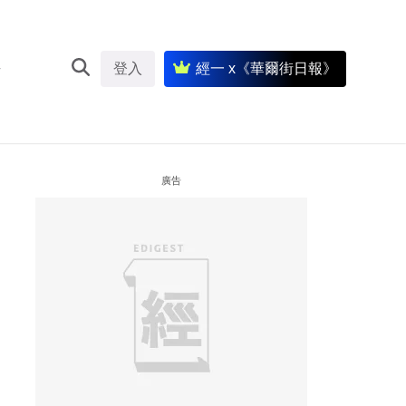
登入
經一 x《華爾街日報》
廣告