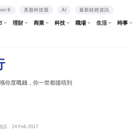
mon卡
美股科技股
AI
最新財經資訊
市
理財
商業
科技
職場
生活
時事
行
喺你度嘅錢，你一世都搵唔到
熱話
24 Feb 2017