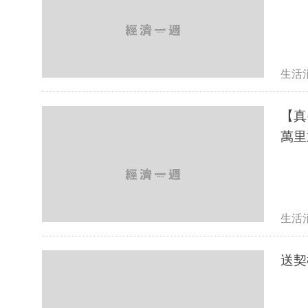
生活
【真●
生活
送契