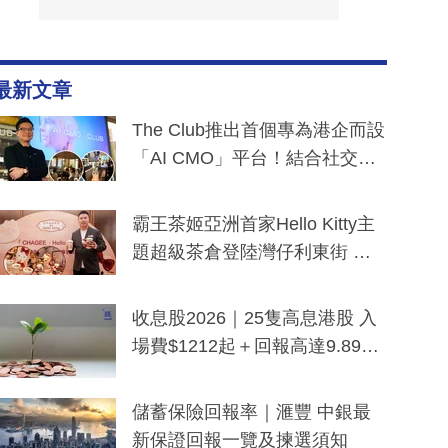
最新文章
The Club推出首個專為港企而設
「AI CMO」平台！結合社交聆
聽與廣東話大模型 助中小企數
分鐘生成「貼地」宣傳短片
霸王茶姬亞洲首家Hello Kitty主
題超級茶倉登陸灣仔利東街 推
出首創「伯爵紅茶色」Hello Kitt
y及香港限定特調系列
收息股2026｜25隻高息港股 入
場費$1212起＋回報高達9.89
厘！持續更新
儲蓄保險回報率｜滙豐 中銀最
新保證回報一覽及揀選須知