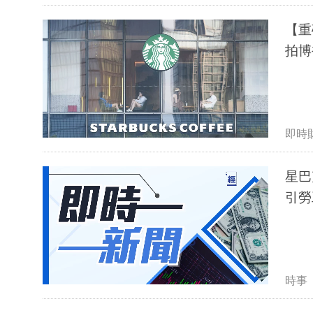
【重
拍博
即時
星巴
引勞
時事