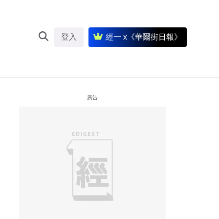
登入
經一 x《華爾街日報》
廣告