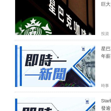
巨大
投資
星巴
年薪
時事
St
發逾