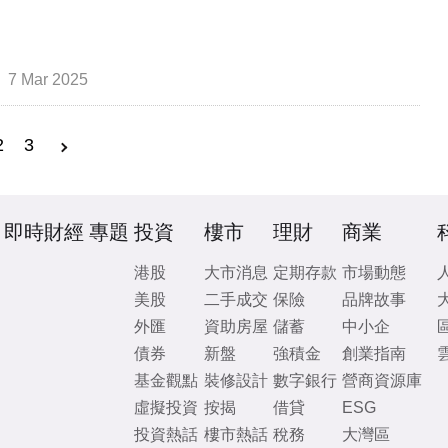
7 Mar 2025
2
3
即時財經
專題
投資
樓市
理財
商業
港股
大市消息
定期存款
市場動態
美股
二手成交
保險
品牌故事
外匯
資助房屋
儲蓄
中小企
債券
新盤
強積金
創業指南
基金觀點
裝修設計
數字銀行
營商資源庫
虛擬投資
按揭
借貸
ESG
投資熱話
樓市熱話
稅務
大灣區