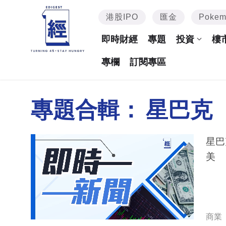
港股IPO
匯金
Poke
即時財經
專題
投資
樓
專欄
訂閱專區
專題合輯：
星巴克
星巴
美
商業