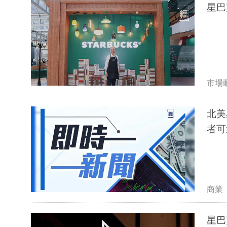
星巴
市場
北美
者可
商業
星巴