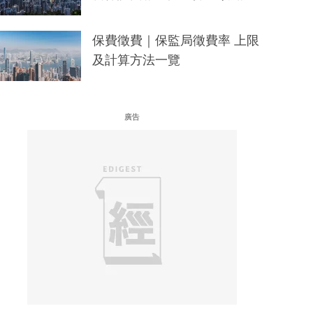
保費徵費｜保監局徵費率 上限
及計算方法一覽
廣告