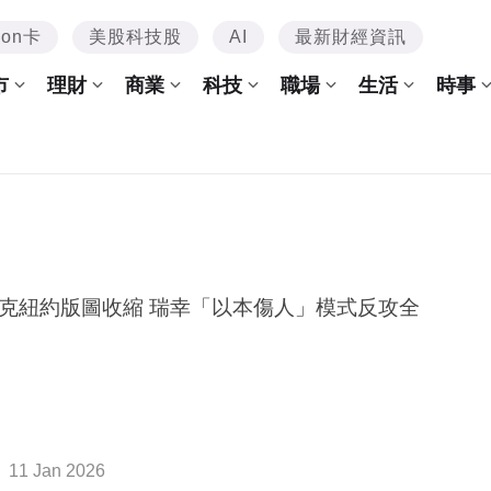
mon卡
美股科技股
AI
最新財經資訊
市
理財
商業
科技
職場
生活
時事
克紐約版圖收縮 瑞幸「以本傷人」模式反攻全
11 Jan 2026