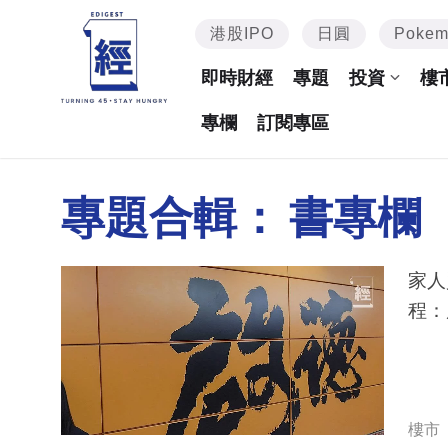
港股IPO
日圓
Poke
即時財經
專題
投資
樓
專欄
訂閱專區
專題合輯：
書專欄
家人
程：
樓市