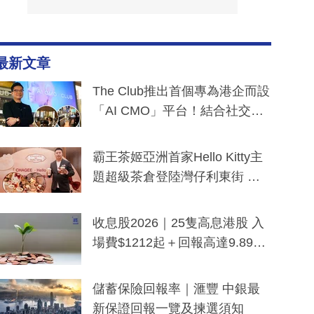
最新文章
The Club推出首個專為港企而設
「AI CMO」平台！結合社交聆
聽與廣東話大模型 助中小企數
分鐘生成「貼地」宣傳短片
霸王茶姬亞洲首家Hello Kitty主
題超級茶倉登陸灣仔利東街 推
出首創「伯爵紅茶色」Hello Kitt
y及香港限定特調系列
收息股2026｜25隻高息港股 入
場費$1212起＋回報高達9.89
厘！持續更新
儲蓄保險回報率｜滙豐 中銀最
新保證回報一覽及揀選須知