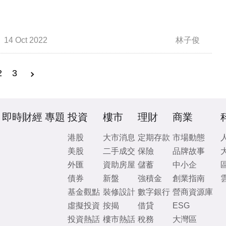
14 Oct 2022
林子俊
2
3
即時財經
專題
投資
樓市
理財
商業
港股
大市消息
定期存款
市場動態
美股
二手成交
保險
品牌故事
外匯
資助房屋
儲蓄
中小企
債券
新盤
強積金
創業指南
基金觀點
裝修設計
數字銀行
營商資源庫
虛擬投資
按揭
借貸
ESG
投資熱話
樓市熱話
稅務
大灣區