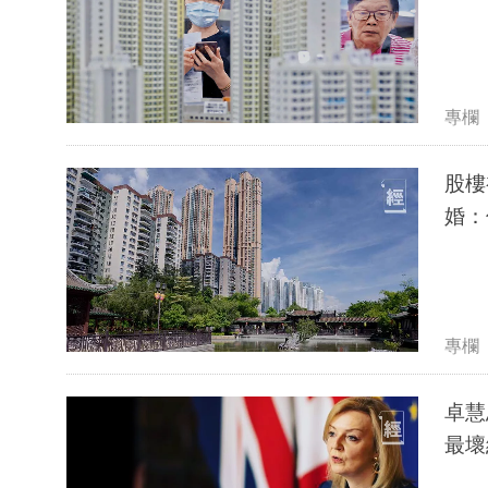
專欄
股樓
婚：
專欄
卓慧
最壞