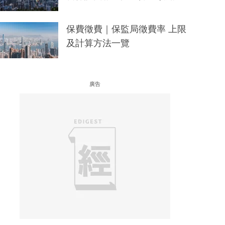
保費徵費｜保監局徵費率 上限
及計算方法一覽
廣告