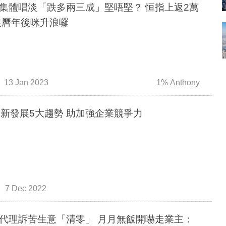
集體唱淡「跌多兩三成」堅唔堅？ 恒指上返2萬
農曆年後咪升浪囉
13 Jan 2023
1% Anthony
ESG新發展5大趨勢 助加強企業競爭力
7 Dec 2022
代理訴苦生意「清零」 月月無飯開嚇走業主：