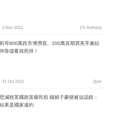
3 Nov 2022
1% Anthony
初哥800萬跌市博撈底、200萬首期買美孚兼結
仲靠儲蓄就死得！
31 Oct 2022
諗sir
思減稅英國政策爆民怨 鐵娘子豪賭被迫認錯：
結果是國家違約