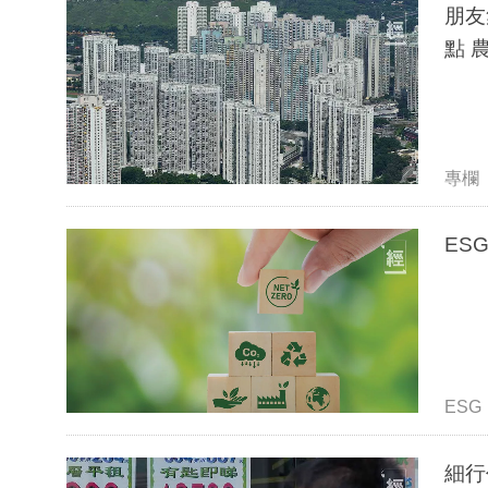
朋友
點 
專欄
ESG
細行