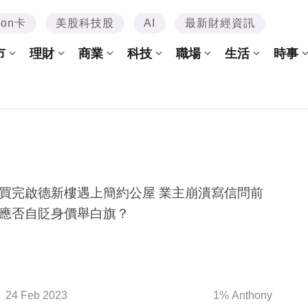
mon卡
美股科技股
AI
最新財經資訊
市
理財
商業
科技
職場
生活
時事
買完啟德新樓遇上簡約公屋 業主崩潰寫信問前
應否自貶身價舉白旗？
24 Feb 2023
1% Anthony