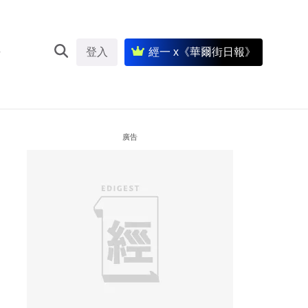
登入
經一 x《華爾街日報》
廣告