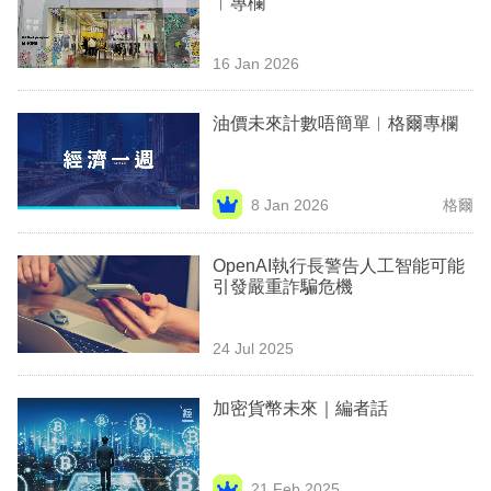
︳專欄
業
科
16 Jan 2026
技
油價未來計數唔簡單︳格爾專欄
職
場
8 Jan 2026
格爾
生
活
OpenAI執行長警告人工智能可能
引發嚴重詐騙危機
時
事
24 Jul 2025
專
欄
加密貨幣未來｜編者話
訂
閱
21 Feb 2025