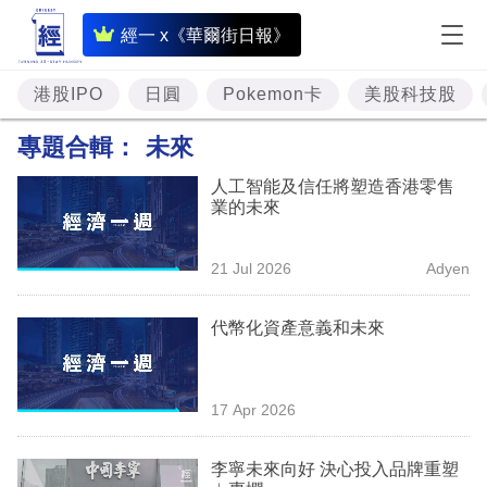
即
經一 x《華爾街日報》
時
財
港股IPO
日圓
Pokemon卡
美股科技股
經
專題合輯：
未來
專
人工智能及信任將塑造香港零售
題
業的未來
投
21 Jul 2026
Adyen
資
樓
代幣化資產意義和未來
市
理
17 Apr 2026
財
李寧未來向好 決心投入品牌重塑
商