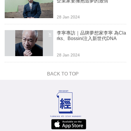
企業家要擁抱追夢的激情
業
科
28 Jan 2024
技
李寧專訪｜品牌夢想家李寧 為Cla
職
rks、Bossini注入新世代DNA
場
28 Jan 2024
生
活
BACK TO TOP
時
事
專
欄
訂
閱