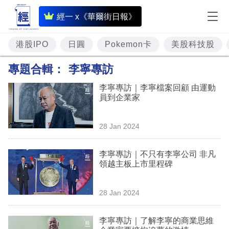
即
經一 x《華爾街日報》
時
財
港股IPO
日圓
Pokemon卡
美股科技股
經
專題合輯：
李寧專訪
專
李寧專訪｜李寧檔案回顧 由運動
題
員到企業家
投
28 Jan 2024
資
樓
李寧專訪｜不只有李寧公司 非凡
領越主板上市里程碑
市
理
28 Jan 2024
財
李寧專訪｜了解李寧的商業思維
商