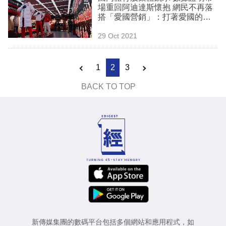
場重回阿迪達斯懷抱 網民不再落
搭「愛國營銷」：打著愛國的旗
號騙錢
29 Oct 2021
1
2
3
BACK TO TOP
新傳媒集團的數碼平台包括多個網站和應用程式，如