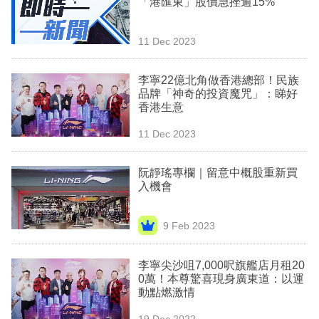
「港匯東」股價急挫逾15%
業
科
11 Dec 2023
技
李寧22億北角做香港總部！民族
職
品牌「神奇的投資魔咒」：睇好
香港生意
場
11 Dec 2023
生
活
阮靜瑤專欄｜留意中概股重新買
入機會
時
事
9 Feb 2023
專
欄
李寧尖沙咀7,000呎旗艦店月租20
0萬！本尊驚喜現身廣東道：以運
訂
動點燃激情
閱
19 Dec 2022