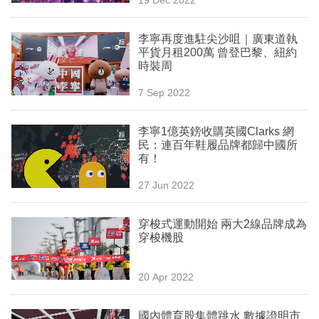
專
區
李寧再度進駐尖沙咀｜廣東道執
平貨月租200萬 曾登巴黎、紐約
時裝周
7 Sep 2022
李寧1億英鎊收購英國Clarks 網
民：連百年鞋履品牌都歸中國所
有！
27 Jun 2022
穿梭式運動開始 兩大2線品牌成為
穿梭機股
20 Apr 2022
國內體育股集體跳水 數據證明市