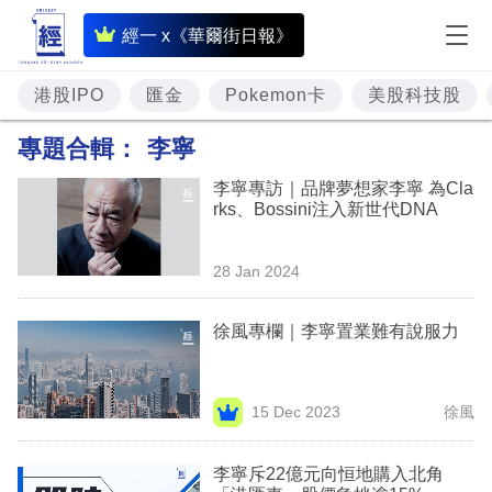
即
經一 x《華爾街日報》
時
財
港股IPO
匯金
Pokemon卡
美股科技股
經
專題合輯：
李寧
專
李寧專訪｜品牌夢想家李寧 為Cla
題
rks、Bossini注入新世代DNA
投
28 Jan 2024
資
樓
徐風專欄｜李寧置業難有說服力
市
理
15 Dec 2023
徐風
財
李寧斥22億元向恒地購入北角
商