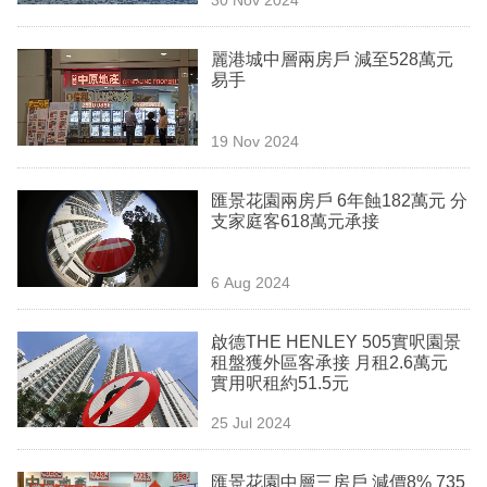
專
區
麗港城中層兩房戶 減至528萬元
易手
19 Nov 2024
匯景花園兩房戶 6年蝕182萬元 分
支家庭客618萬元承接
6 Aug 2024
啟德THE HENLEY 505實呎園景
租盤獲外區客承接 月租2.6萬元
實用呎租約51.5元
25 Jul 2024
匯景花園中層三房戶 減價8% 735