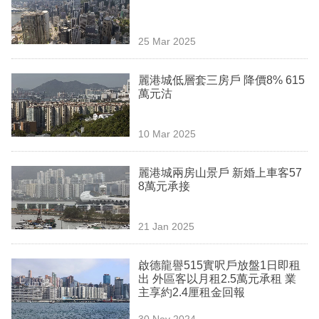
業
科
25 Mar 2025
技
麗港城低層套三房戶 降價8% 615
職
萬元沽
場
10 Mar 2025
生
活
麗港城兩房山景戶 新婚上車客57
8萬元承接
時
事
21 Jan 2025
專
欄
啟德龍譽515實呎戶放盤1日即租
出 外區客以月租2.5萬元承租 業
訂
主享約2.4厘租金回報
閱
30 Nov 2024