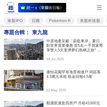
即
經一 x《華爾街日報》
時
財
港股IPO
日圓
Pokemon卡
美股科技股
經
專題合輯：
東九龍
專
中原地產呈獻「蔚藍東岸」夏日
題
歎世界置業優惠 首5名一手買家尊
享雙人5天斐濟夢幻島嶼之旅^ 總
投
值約港幣$100,000^
18 Jul 2025
資
樓
康怡花園罕有海景相連戶 同區客
4.3萬元承租 租金回報4.5厘
市
理
22 May 2025
財
觀塘凱滙套四房戶 月租41000元
商