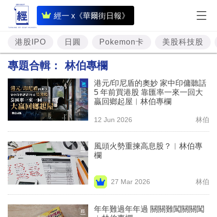
即
經一 x《華爾街日報》
時
財
港股IPO
日圓
Pokemon卡
美股科技股
經
專題合輯：
林伯專欄
專
港元/印尼盾的奧妙 家中印傭聽話
題
5 年前買港股 靠匯率一來一回大
贏回鄉起屋︳林伯專欄
投
12 Jun 2026
林伯
資
樓
風頭火勢重揀高息股？︳林伯專
欄
市
理
27 Mar 2026
林伯
財
年年難過年年過 關關難闖關關闖
商