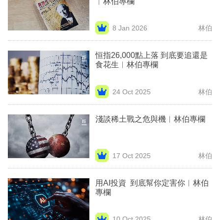
︳林伯專欄
業
科
8 Jan 2026
林伯
技
恒指26,000點上落 到底要追還是
職
食花生︳林伯專欄
場
24 Oct 2025
林伯
生
活
淺談稀土戰之危與機︳林伯專欄
時
事
17 Oct 2025
林伯
專
欄
用AI投資 到底幫你定害你︳林伯
專欄
訂
閱
10 Oct 2025
林伯