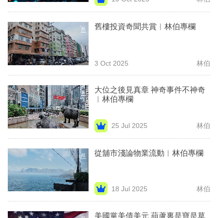
專
區
舊樓投資奇聞共賞︳林伯專欄
3 Oct 2025
林伯
大位之後見真章 神奇事件不神奇
︳林伯專欄
25 Jul 2025
林伯
從舖市淺論物業流動︳林伯專欄
18 Jul 2025
林伯
美國黨美債美元 葫蘆裏是寶是草