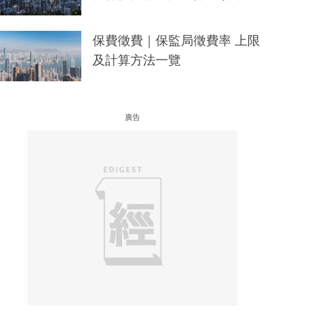
保費徵費｜保監局徵費率 上限
及計算方法一覽
廣告