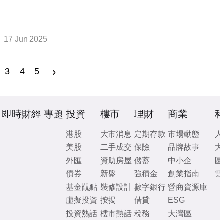
17 Jun 2025
3
4
5
即時財經
專題
投資
樓市
理財
商業
港股
大市消息
定期存款
市場動態
美股
二手成交
保險
品牌故事
外匯
資助房屋
儲蓄
中小企
債券
新盤
強積金
創業指南
基金觀點
裝修設計
數字銀行
營商資源庫
虛擬投資
按揭
借貸
ESG
投資熱話
樓市熱話
稅務
大灣區