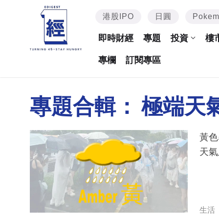
港股IPO
日圓
Poke
即時財經
專題
投資
樓
專欄
訂閱專區
專題合輯：
極端天
黃色
天氣
生活