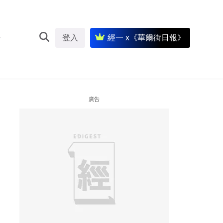
登入
經一 x《華爾街日報》
廣告