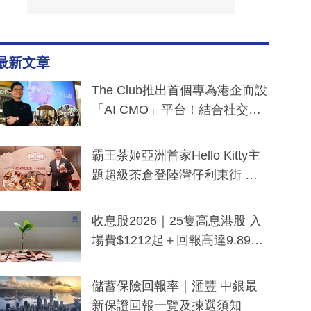
最新文章
The Club推出首個專為港企而設
「AI CMO」平台！結合社交聆
聽與廣東話大模型 助中小企數
分鐘生成「貼地」宣傳短片
霸王茶姬亞洲首家Hello Kitty主
題超級茶倉登陸灣仔利東街 推
出首創「伯爵紅茶色」Hello Kitt
y及香港限定特調系列
收息股2026｜25隻高息港股 入
場費$1212起＋回報高達9.89
厘！持續更新
儲蓄保險回報率｜滙豐 中銀最
新保證回報一覽及揀選須知