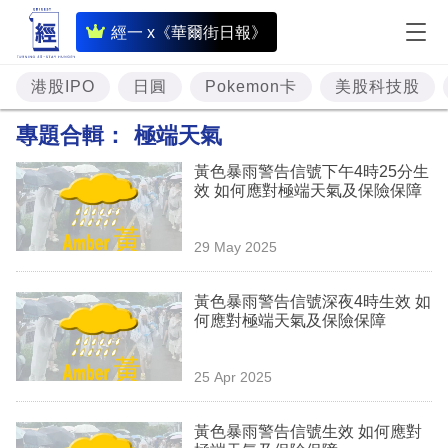
即
經一 x《華爾街日報》
時
財
港股IPO
日圓
Pokemon卡
美股科技股
經
專題合輯：
極端天氣
專
黃色暴雨警告信號下午4時25分生
題
效 如何應對極端天氣及保險保障
投
29 May 2025
資
樓
黃色暴雨警告信號深夜4時生效 如
何應對極端天氣及保險保障
市
理
25 Apr 2025
財
黃色暴雨警告信號生效 如何應對
商