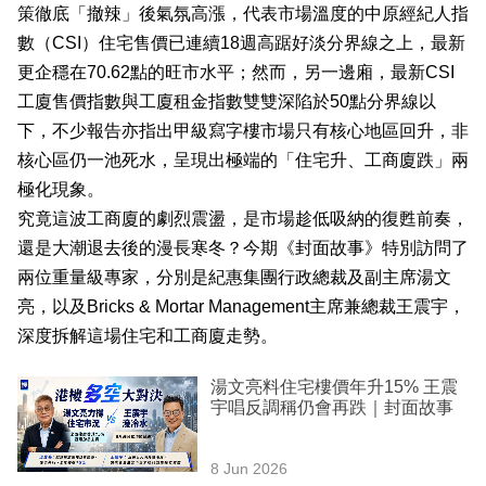
策徹底「撤辣」後氣氛高漲，代表市場溫度的中原經紀人指
業
數（CSI）住宅售價已連續18週高踞好淡分界線之上，最新
科
更企穩在70.62點的旺市水平；然而，另一邊廂，最新CSI
技
工廈售價指數與工廈租金指數雙雙深陷於50點分界線以
下，不少報告亦指出甲級寫字樓市場只有核心地區回升，非
職
核心區仍一池死水，呈現出極端的「住宅升、工商廈跌」兩
場
極化現象。
生
究竟這波工商廈的劇烈震盪，是市場趁低吸納的復甦前奏，
活
還是大潮退去後的漫長寒冬？今期《封面故事》特別訪問了
兩位重量級專家，分別是紀惠集團行政總裁及副主席湯文
時
亮，以及Bricks & Mortar Management主席兼總裁王震宇，
事
深度拆解這場住宅和工商廈走勢。
專
湯文亮料住宅樓價年升15% 王震
欄
宇唱反調稱仍會再跌｜封面故事
訂
8 Jun 2026
閱