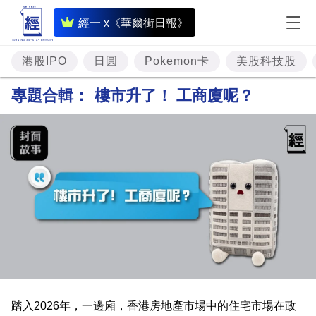
即
經一 x《華爾街日報》
時
財
港股IPO
日圓
Pokemon卡
美股科技股
經
專題合輯：
樓市升了！ 工商廈呢？
專
題
投
資
樓
市
理
財
踏入2026年，一邊廂，香港房地產市場中的住宅市場在政
商