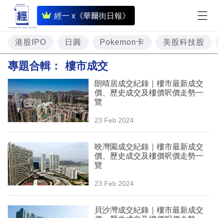
即
經一 x《華爾街日報》
時
財
港股IPO
日圓
Pokemon卡
美股科技股
經
專題合輯：
樓市成交
專
朗晴居成交紀錄｜樓市最新成交
題
價、歷史成交及樓價呎價走勢一
覽
投
23 Feb 2024
資
樓
映灣園成交紀錄｜樓市最新成交
價、歷史成交及樓價呎價走勢一
市
覽
理
23 Feb 2024
財
貝沙灣成交紀錄｜樓市最新成交
商