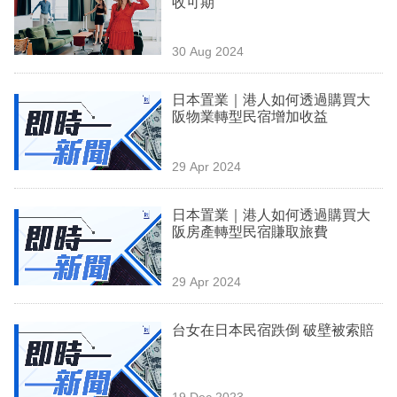
收可期
業
科
30 Aug 2024
技
日本置業｜港人如何透過購買大
職
阪物業轉型民宿增加收益
場
29 Apr 2024
生
活
日本置業｜港人如何透過購買大
阪房產轉型民宿賺取旅費
時
事
29 Apr 2024
專
欄
台女在日本民宿跌倒 破壁被索賠
訂
閱
19 Dec 2023