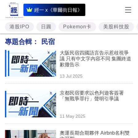
即
經一 x《華爾街日報》
時
財
港股IPO
日圓
Pokemon卡
美股科技股
經
專題合輯：
民宿
專
大阪民宿四國語言告示惹歧視爭
題
議 只有中文字內容不同 集團終道
歉撤告示
投
13 Jul 2025
資
樓
京都民宿要求以色列遊客簽署
「無戰爭罪行」聲明引爭議
市
理
11 May 2025
財
奧運長期合期夥伴 Airbnb名利雙
商