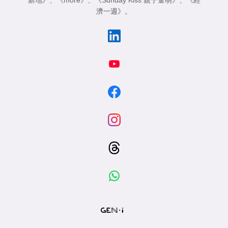
新地》
、
《more》
、
《Sunday Kiss 親子童萌》
、
《經
濟一週》
。