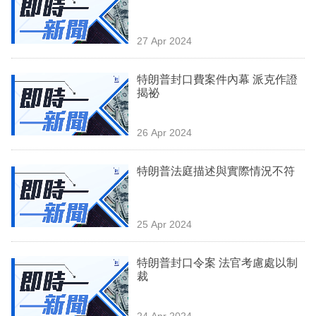
業
科
27 Apr 2024
技
特朗普封口費案件內幕 派克作證
職
揭祕
場
26 Apr 2024
生
活
特朗普法庭描述與實際情況不符
時
事
25 Apr 2024
專
欄
特朗普封口令案 法官考慮處以制
裁
訂
閱
24 Apr 2024