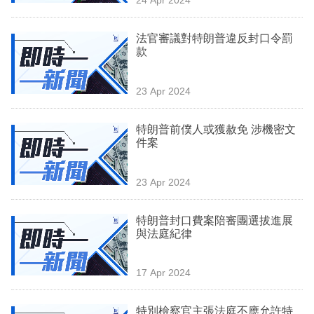
專
區
法官審議對特朗普違反封口令罰
款
23 Apr 2024
特朗普前僕人或獲赦免 涉機密文
件案
23 Apr 2024
特朗普封口費案陪審團選拔進展
與法庭紀律
17 Apr 2024
特別檢察官主張法庭不應允許特