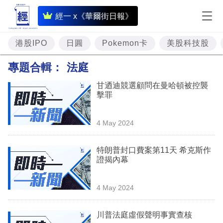
即
經一 x《華爾街日報》
時
財
港股IPO
日圓
Pokemon卡
美股科技股
經
專題合輯：
法庭
專
甘迺迪競選顧問在曼哈頓被控襲
題
擊罪
投
4 May 2024
資
樓
特朗普封口費案第11天 希克斯作
證揭內幕
市
理
4 May 2024
財
川普法庭虛假聲明事實查核
商