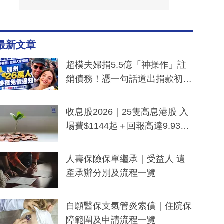
最新文章
超模夫婦捐5.5億「神操作」註
銷債務！憑一句話道出捐款初
衷：加州26萬人接獲免債通知、
一度被誤當詐騙手段
收息股2026｜25隻高息港股 入
場費$1144起＋回報高達9.93
厘！持續更新
人壽保險保單繼承｜受益人 遺
產承辦分別及流程一覽
自願醫保支氣管炎索償｜住院保
障範圍及申請流程一覽