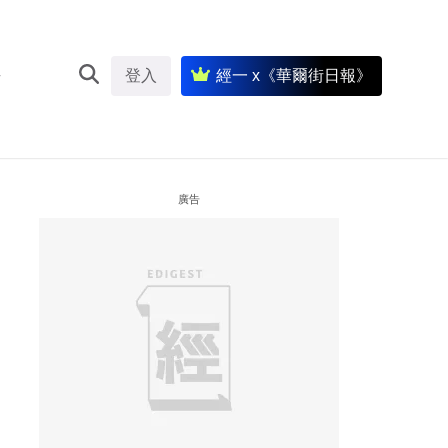
登入
經一 x《華爾街日報》
廣告