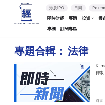
港股IPO
日圓
Poke
即時財經
專題
投資
樓
專欄
訂閱專區
專題合輯：
法律
Kil
律制
時事