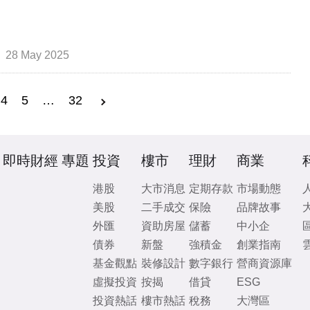
28 May 2025
4
5
…
32
即時財經
專題
投資
樓市
理財
商業
港股
大市消息
定期存款
市場動態
美股
二手成交
保險
品牌故事
外匯
資助房屋
儲蓄
中小企
債券
新盤
強積金
創業指南
基金觀點
裝修設計
數字銀行
營商資源庫
虛擬投資
按揭
借貸
ESG
投資熱話
樓市熱話
稅務
大灣區