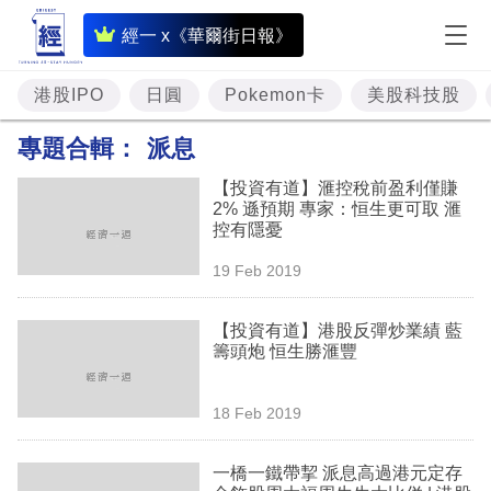
即
經一 x《華爾街日報》
時
財
港股IPO
日圓
Pokemon卡
美股科技股
經
專題合輯：
派息
專
【投資有道】滙控稅前盈利僅賺
題
2% 遜預期 專家：恒生更可取 滙
控有隱憂
投
19 Feb 2019
資
樓
【投資有道】港股反彈炒業績 藍
籌頭炮 恒生勝滙豐
市
理
18 Feb 2019
財
一橋一鐵帶挈 派息高過港元定存
商