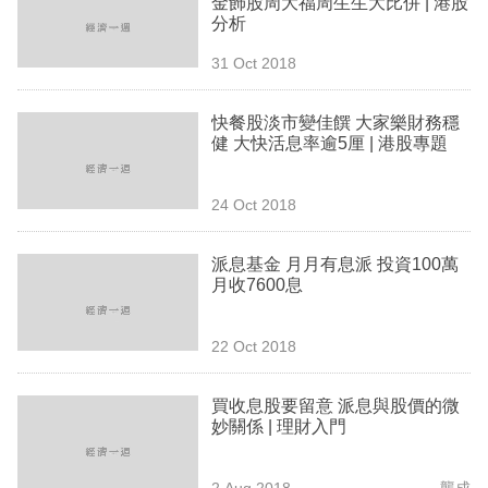
金飾股周大福周生生大比併 | 港股
業
分析
科
31 Oct 2018
技
快餐股淡市變佳饌 大家樂財務穩
職
健 大快活息率逾5厘 | 港股專題
場
24 Oct 2018
生
活
派息基金 月月有息派 投資100萬
月收7600息
時
事
22 Oct 2018
專
欄
買收息股要留意 派息與股價的微
妙關係 | 理財入門
訂
閱
2 Aug 2018
龔成