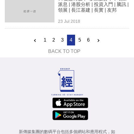
派息 | 港股分析 | 投資入門 | 騰訊 |
領展 | 長江基建 | 長實 | 友邦
23 Jul 2018
1
2
3
4
5
6
BACK TO TOP
新傳媒集團的數碼平台包括多個網站和應用程式，如