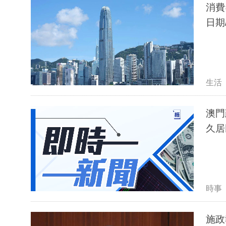
消費
日期
生活
澳門
久居
時事
施政