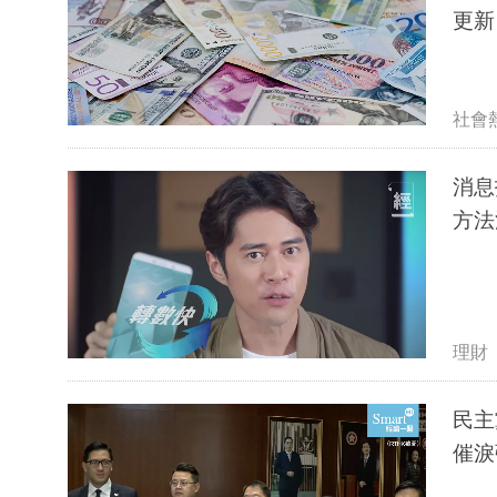
更新
社會
消息
方法
理財
民主
催淚