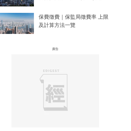
保費徵費｜保監局徵費率 上限
及計算方法一覽
廣告