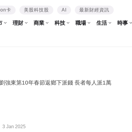
mon卡
美股科技股
AI
最新財經資訊
市
理財
商業
科技
職場
生活
時事
京東劉強東第10年春節返鄉下派錢 長者每人派1萬
3 Jan 2025