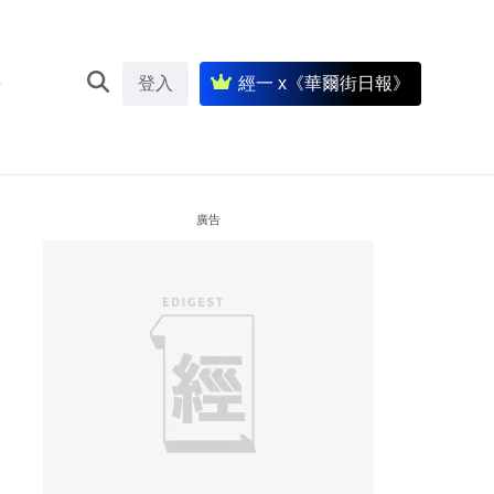
登入
經一 x《華爾街日報》
廣告