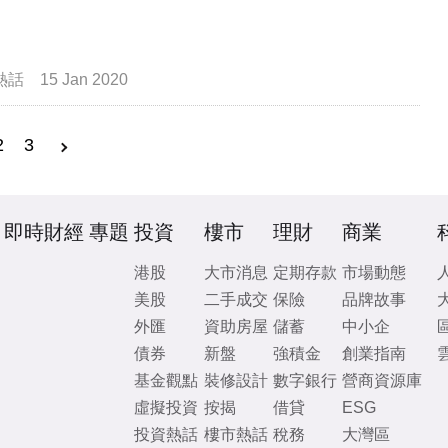
熱話
15 Jan 2020
2
3
即時財經
專題
投資
樓市
理財
商業
港股
大市消息
定期存款
市場動態
美股
二手成交
保險
品牌故事
外匯
資助房屋
儲蓄
中小企
債券
新盤
強積金
創業指南
基金觀點
裝修設計
數字銀行
營商資源庫
虛擬投資
按揭
借貸
ESG
投資熱話
樓市熱話
稅務
大灣區