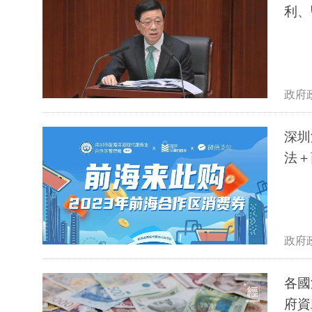
利、
政府
深圳
法＋
政府
各國
府資