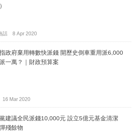
）
熱話
8 Apr 2020
指政府棄用轉數快派錢 開歷史倒車重用派6,000
派一萬？｜財政預算案
16 Mar 2020
黨建議全民派錢10,000元 設立5億元基金清潔
彈殘餘物