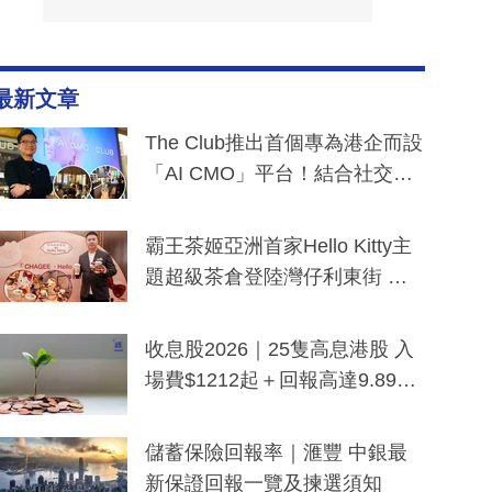
最新文章
The Club推出首個專為港企而設
「AI CMO」平台！結合社交聆
聽與廣東話大模型 助中小企數
分鐘生成「貼地」宣傳短片
霸王茶姬亞洲首家Hello Kitty主
題超級茶倉登陸灣仔利東街 推
出首創「伯爵紅茶色」Hello Kitt
y及香港限定特調系列
收息股2026｜25隻高息港股 入
場費$1212起＋回報高達9.89
厘！持續更新
儲蓄保險回報率｜滙豐 中銀最
新保證回報一覽及揀選須知