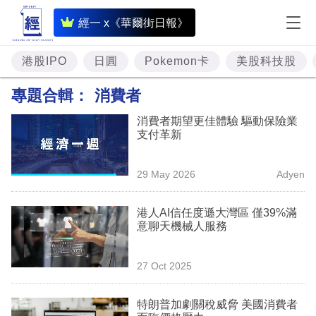
即
經一 x《華爾街日報》
時
財
港股IPO
日圓
Pokemon卡
美股科技股
經
專題合輯：
消費者
專
消費者期望更佳體驗 驅動保險業
題
支付革新
投
29 May 2026
Adyen
資
樓
港人AI信任度遜大灣區 僅39%滿
意聊天機械人服務
市
理
27 Oct 2025
財
特朗普加劇關稅威脅 美國消費者
商