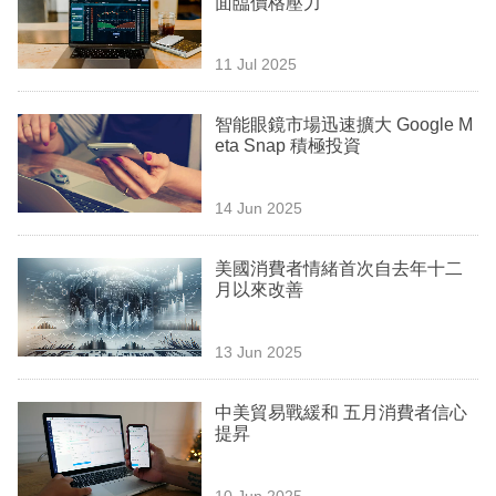
面臨價格壓力
業
科
11 Jul 2025
技
智能眼鏡市場迅速擴大 Google M
職
eta Snap 積極投資
場
14 Jun 2025
生
活
美國消費者情緒首次自去年十二
月以來改善
時
事
13 Jun 2025
專
欄
中美貿易戰緩和 五月消費者信心
提昇
訂
閱
10 Jun 2025