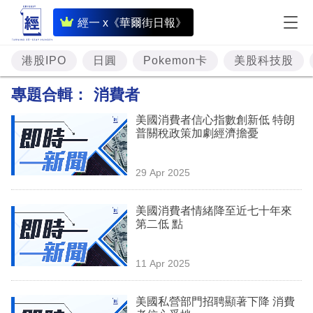
即
經一 x《華爾街日報》
時
財
港股IPO
日圓
Pokemon卡
美股科技股
經
專題合輯：
消費者
專
美國消費者信心指數創新低 特朗
題
普關稅政策加劇經濟擔憂
投
29 Apr 2025
資
樓
美國消費者情緒降至近七十年來
第二低 點
市
理
11 Apr 2025
財
美國私營部門招聘顯著下降 消費
商