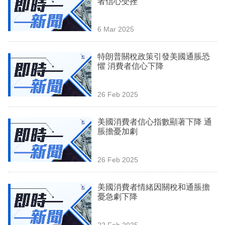
者信心受挫
業
科
6 Mar 2025
技
特朗普關稅政策引發美國通脹恐
職
懼 消費者信心下降
場
26 Feb 2025
生
活
美國消費者信心指數顯著下降 通
脹擔憂加劇
時
事
26 Feb 2025
專
欄
美國消費者情緒因關稅和通脹擔
憂急劇下降
訂
閱
22 Feb 2025