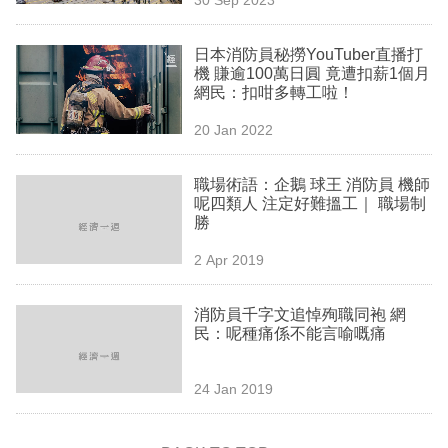
專
區
日本消防員秘撈YouTuber直播打
機 賺逾100萬日圓 竟遭扣薪1個月
網民：扣咁多轉工啦！
20 Jan 2022
職場術語：企鵝 球王 消防員 機師
呢四類人 注定好難搵工｜ 職場制
勝
2 Apr 2019
消防員千字文追悼殉職同袍 網
民：呢種痛係不能言喻嘅痛
24 Jan 2019