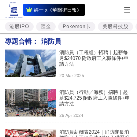
即
經一 x《華爾街日報》
時
財
港股IPO
匯金
Pokemon卡
美股科技股
經
專題合輯：
消防員
專
消防員（工程組）招聘｜起薪每
題
月$24070 附政府工入職條件+申
請方法
投
20 Mar 2025
資
樓
消防員（行動／海務）招聘｜起
薪$24,725 附政府工入職條件+申
市
請方法
理
26 Apr 2024
財
消防員薪酬表2024｜消防隊長消
商