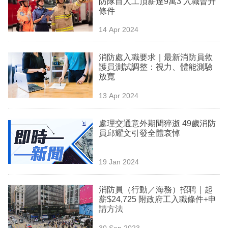
防隊目人工頂薪達9萬3 入職晉升
業
條件
科
14 Apr 2024
技
消防處入職要求｜最新消防員救
職
護員測試調整：視力、體能測驗
放寬
場
13 Apr 2024
生
活
處理交通意外期間猝逝 49歲消防
員邱耀文引發全體哀悼
時
事
19 Jan 2024
專
欄
消防員（行動／海務）招聘｜起
薪$24,725 附政府工入職條件+申
訂
請方法
閱
30 Sep 2023