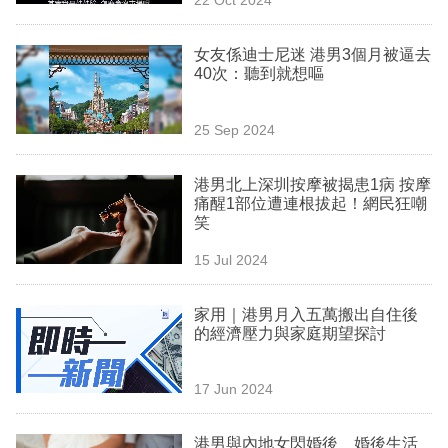
專
區
女友係迪士尼迷 港男3個月被逼去
40次：聽到就想嘔
25 Sep 2024
港男北上深圳按摩被揭患1病 按摩
痛醒1部位遭連根拔起！網民狂嘲
笑
15 Jul 2024
家用｜港男月入五萬搬出自住後
的經濟壓力與家庭期望探討
17 Jun 2024
港男與內地女閃婚後 婚後生活