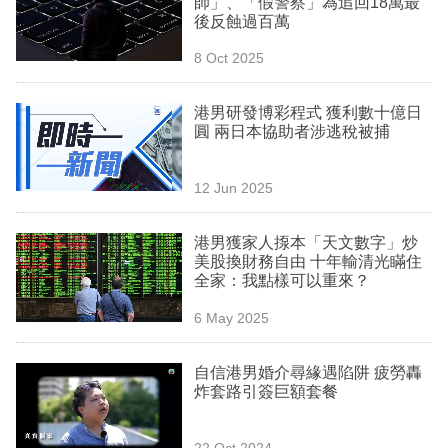
師」、「假警察」為追回18萬最
業
後反蝕過百萬
科
8 Oct 2025
技
港男研發博彩程式 獲利數十億日
職
圓 兩日本協助者涉逃稅被捕
場
12 Jun 2025
生
活
港男獲家人揼本「天文數字」炒
美股換財務自由 十年輸清光瞞住
時
全家：我點樣可以重來？
事
6 May 2025
專
欄
自信港男婚介尋緣遇陷阱 疲勞轟
炸套路引簽巨額套餐
訂
閱
22 Oct 2024