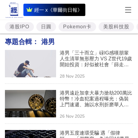
即
經一 x《華爾街日報》
時
財
港股IPO
日圓
Pokemon卡
美股科技股
經
專題合輯：
港男
專
港男「三十而立」碌IG感嘆朋輩
題
人生清單無形壓力 VS Z世代19歲
開始投資：好似被社會「篩走」
投
成為異類
28 Nov 2025
資
樓
港男遠赴加拿大暴力搶劫200萬比
特幣！冷血犯案過程曝光：偽裝
市
上門速遞、施以水刑折磨華人家
庭13小時
理
26 Nov 2025
財
港男五度連環受騙 遇「假律
商