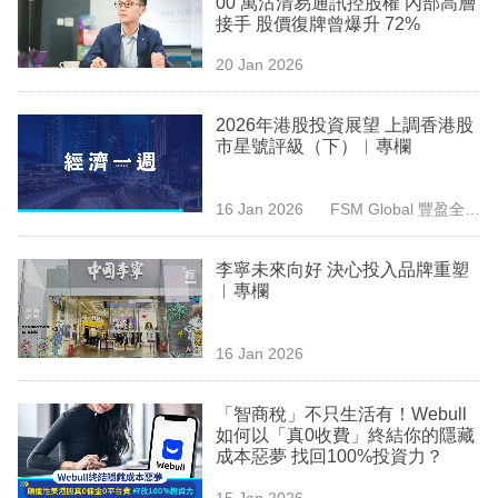
00 萬沽清易通訊控股權 內部高層
業
接手 股價復牌曾爆升 72%
科
20 Jan 2026
技
2026年港股投資展望 上調香港股
職
市星號評級（下）︳專欄
場
16 Jan 2026
FSM Global 豐盈全球
生
（香港）
活
李寧未來向好 決心投入品牌重塑
︳專欄
時
事
16 Jan 2026
專
欄
「智商稅」不只生活有！Webull
如何以「真0收費」終結你的隱藏
訂
成本惡夢 找回100%投資力？
閱
15 Jan 2026