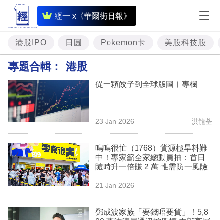
即
經一 x《華爾街日報》
時
財
港股IPO
日圓
Pokemon卡
美股科技股
經
專題合輯：
港股
專
從一顆餃子到全球版圖︳專欄
題
投
23 Jan 2026
洪龍荃
資
樓
鳴鳴很忙（1768）貨源極旱料難
中！專家籲全家總動員抽：首日
市
隨時升一倍賺 2 萬 惟需防一風險
理
21 Jan 2026
財
鄧成波家族「要錢唔要貨」！5,8
商