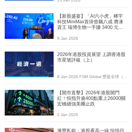
專
區
【新股盛宴】「AI六小虎」稀宇
科技MiniMax首掛曾飆八成 膺凍
資王 瑞博生物一手賺 3400 元更
和味
9 Jan 2026
2026年港股投資展望 上調香港股
市星號評級（上）
8 Jan 2026
FSM Global 豐盈全球（香
港）
【開市直擊】2026年港股開門
紅！恒指升逾400點重上26000關
宏橋續強美團止跌
2 Jan 2026
滙豐私銀：港股看高一線 恒指目