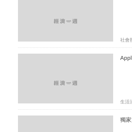
社會
Ap
生活
獨家