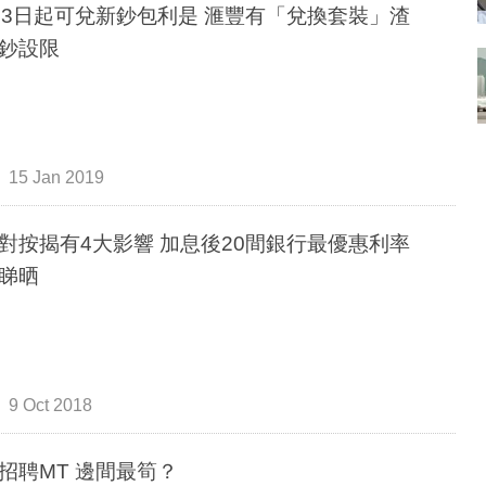
23日起可兌新鈔包利是 滙豐有「兌換套裝」渣
鈔設限
15 Jan 2019
對按揭有4大影響 加息後20間銀行最優惠利率
睇晒
9 Oct 2018
企業招聘MT 邊間最筍？