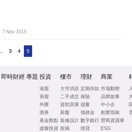
7 Nov 2015
…
3
4
5
即時財經
專題
投資
樓市
理財
商業
港股
大市消息
定期存款
市場動態
美股
二手成交
保險
品牌故事
外匯
資助房屋
儲蓄
中小企
債券
新盤
強積金
創業指南
基金觀點
裝修設計
數字銀行
營商資源庫
虛擬投資
按揭
借貸
ESG