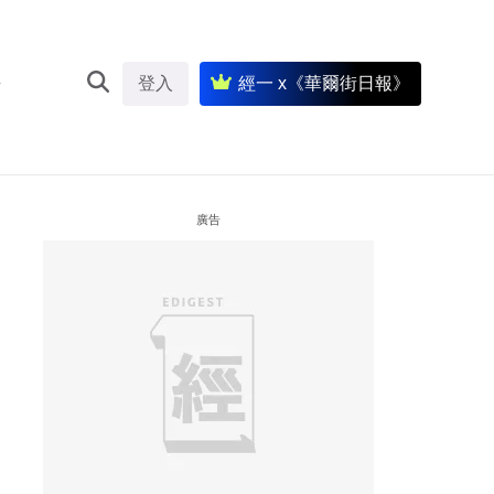
登入
經一 x《華爾街日報》
廣告