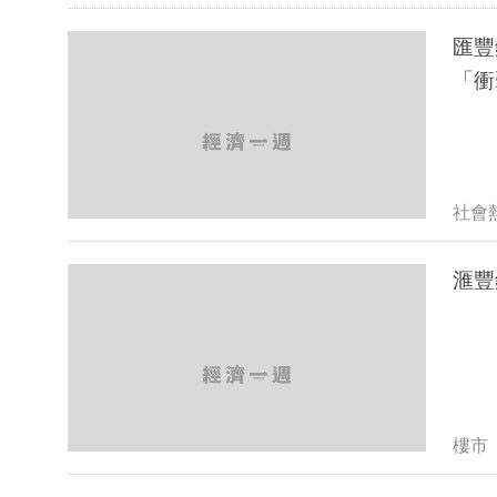
匯豐
「衝
社會
滙豐
樓市