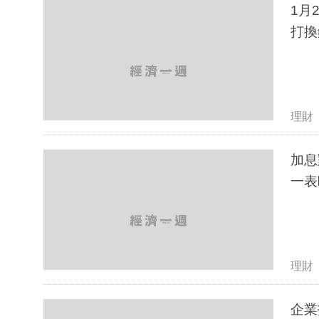
1月
打換
理財
加息
一表
理財