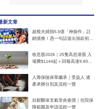
最新文章
超模夫婦捐5.5億「神操作」註
銷債務！憑一句話道出捐款初
衷：加州26萬人接獲免債通知、
一度被誤當詐騙手段
收息股2026｜25隻高息港股 入
場費$1144起＋回報高達9.93
厘！持續更新
人壽保險保單繼承｜受益人 遺
產承辦分別及流程一覽
自願醫保支氣管炎索償｜住院保
障範圍及申請流程一覽