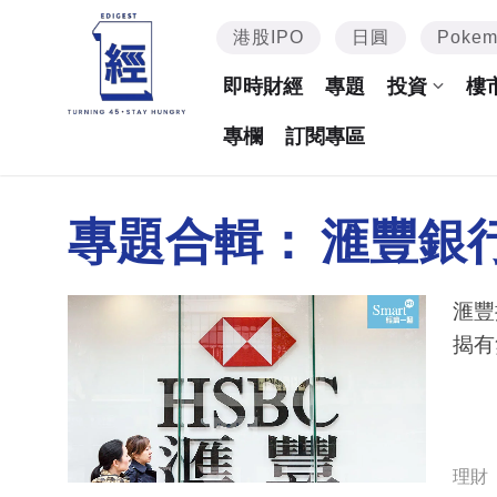
港股IPO
日圓
Poke
即時財經
專題
投資
樓
專欄
訂閱專區
專題合輯：
滙豐銀
滙豐
揭有
理財