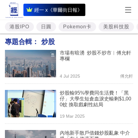
即
經一 x《華爾街日報》
時
財
港股IPO
日圓
Pokemon卡
美股科技股
經
專題合輯：
炒股
專
市場有暗湧 炒股不炒市︳傅允軒
題
專欄
投
4 Jul 2025
傅允軒
資
樓
炒股輸95%學費同生活費！「黑
仔」大學生短倉血淚史輸剩$1,00
市
0蚊 換取戲劇性結局
理
19 Mar 2025
財
內地新手散戶借錢炒股亂象 中介
商