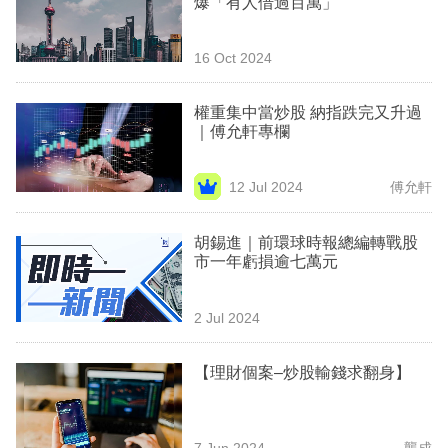
爆「有人借過百萬」
業
科
16 Oct 2024
技
權重集中當炒股 納指跌完又升過
職
｜傅允軒專欄
場
12 Jul 2024
傅允軒
生
活
胡錫進｜前環球時報總編轉戰股
市一年虧損逾七萬元
時
事
2 Jul 2024
專
欄
【理財個案–炒股輸錢求翻身】
訂
閱
7 Jun 2024
龔成