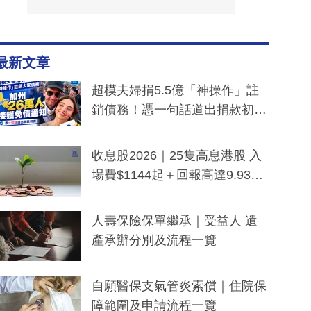
最新文章
超模夫婦捐5.5億「神操作」註
銷債務！憑一句話道出捐款初
衷：加州26萬人接獲免債通知、
一度被誤當詐騙手段
收息股2026｜25隻高息港股 入
場費$1144起＋回報高達9.93
厘！持續更新
人壽保險保單繼承｜受益人 遺
產承辦分別及流程一覽
自願醫保支氣管炎索償｜住院保
障範圍及申請流程一覽