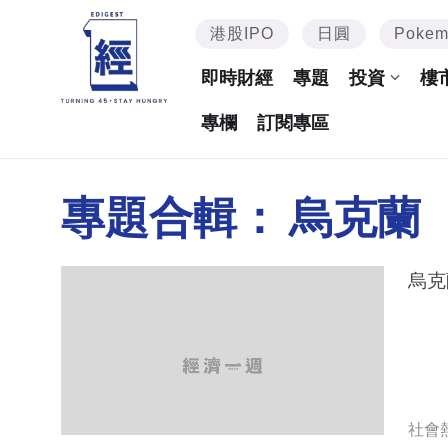
港股IPO
日圓
Poke
即時財經
專題
投資
樓
專欄
訂閱專區
專題合輯：
烏克蘭
社會