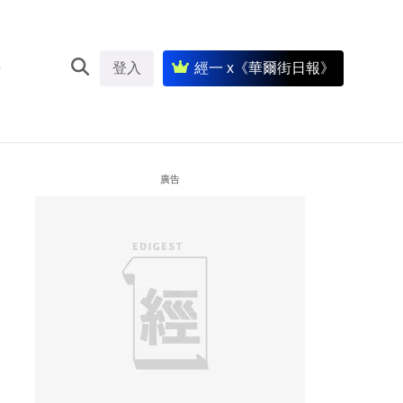
登入
經一 x《華爾街日報》
廣告