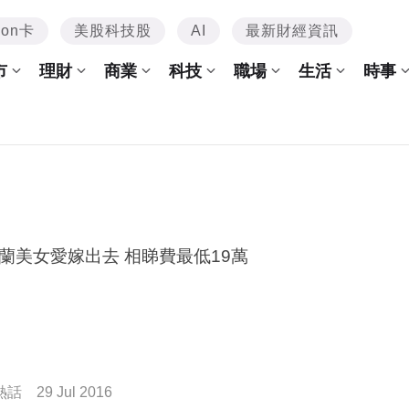
mon卡
美股科技股
AI
最新財經資訊
市
理財
商業
科技
職場
生活
時事
烏克蘭美女愛嫁出去 相睇費最低19萬
熱話
29 Jul 2016