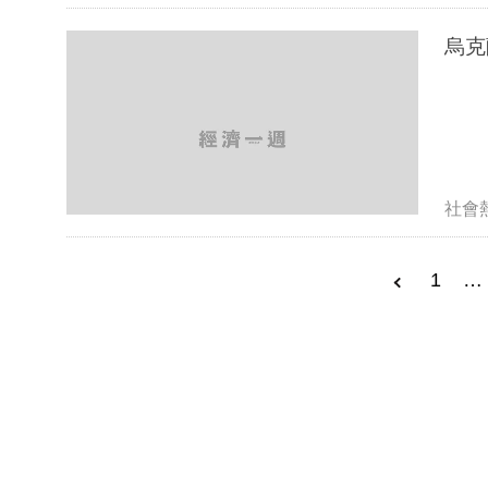
社會
1
…