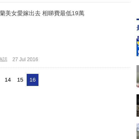
烏克蘭美女愛嫁出去 相睇費最低19萬
熱話
27 Jul 2016
14
15
16