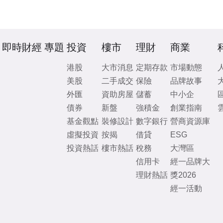
即時財經
專題
投資
樓市
理財
商業
港股
大市消息
定期存款
市場動態
美股
二手成交
保險
品牌故事
外匯
資助房屋
儲蓄
中小企
債券
新盤
強積金
創業指南
基金觀點
裝修設計
數字銀行
營商資源庫
虛擬投資
按揭
借貸
ESG
投資熱話
樓市熱話
稅務
大灣區
信用卡
經一品牌大
理財熱話
獎2026
經一活動