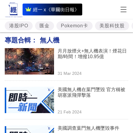
即
經一 x《華爾街日報》
時
財
港股IPO
匯金
Pokemon卡
美股科技股
經
專題合輯：
無人機
專
月月放煙火+無人機表演！煙花日
題
期/時間！增撥10.95億
投
31 Mar 2024
資
樓
美國無人機在葉門墜毀 官方稱被
胡塞派飛彈擊落
市
理
21 Feb 2024
財
美國調查葉門無人機墜毀事件
商