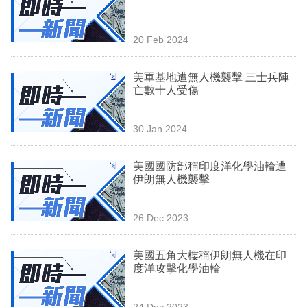
業
科
20 Feb 2024
技
美軍基地遭無人機襲擊 三士兵陣
職
亡數十人受傷
場
30 Jan 2024
生
活
美國國防部稱印度洋化學油輪遭
伊朗無人機襲擊
時
事
26 Dec 2023
專
欄
美國五角大樓稱伊朗無人機在印
度洋攻擊化學油輪
訂
閱
24 Dec 2023