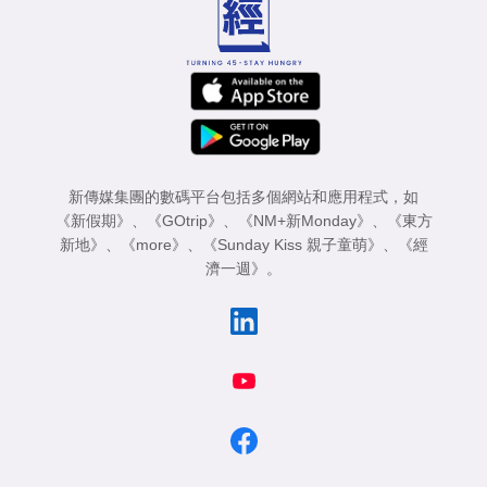
新傳媒集團的數碼平台包括多個網站和應用程式，如
《新假期》
、
《GOtrip》
、
《NM+新Monday》
、
《東方
新地》
、
《more》
、
《Sunday Kiss 親子童萌》
、
《經
濟一週》
。