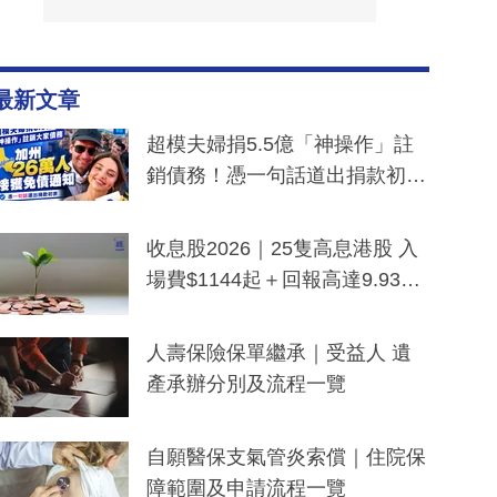
最新文章
超模夫婦捐5.5億「神操作」註
銷債務！憑一句話道出捐款初
衷：加州26萬人接獲免債通知、
一度被誤當詐騙手段
收息股2026｜25隻高息港股 入
場費$1144起＋回報高達9.93
厘！持續更新
人壽保險保單繼承｜受益人 遺
產承辦分別及流程一覽
自願醫保支氣管炎索償｜住院保
障範圍及申請流程一覽