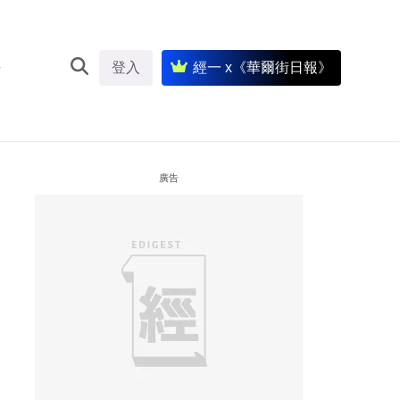
登入
經一 x《華爾街日報》
廣告