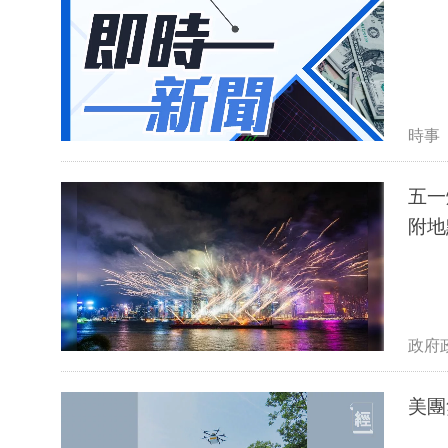
時事
五一
附地
政府
美團