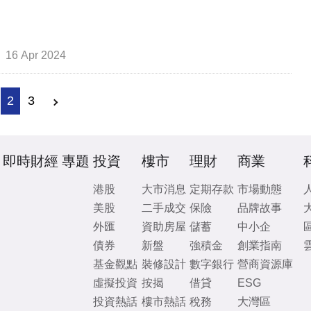
16 Apr 2024
2
3
即時財經
專題
投資
樓市
理財
商業
港股
大市消息
定期存款
市場動態
美股
二手成交
保險
品牌故事
外匯
資助房屋
儲蓄
中小企
債券
新盤
強積金
創業指南
基金觀點
裝修設計
數字銀行
營商資源庫
虛擬投資
按揭
借貸
ESG
投資熱話
樓市熱話
稅務
大灣區