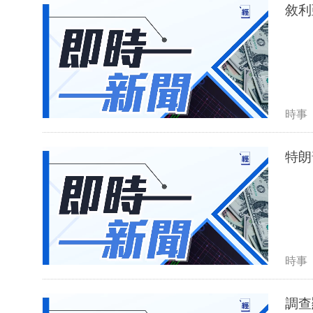
敘利
時事
特朗
時事
調查