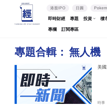
港股IPO
日圓
Poke
即時財經
專題
投資
樓
專欄
訂閱專區
專題合輯：
無人機
美國
時事