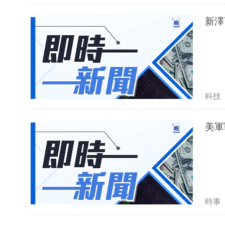
新澤
科技
美軍
時事