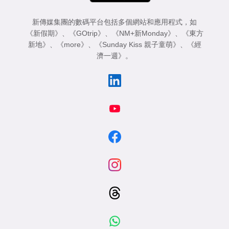
新傳媒集團的數碼平台包括多個網站和應用程式，如
《新假期》
、
《GOtrip》
、
《NM+新Monday》
、
《東方
新地》
、
《more》
、
《Sunday Kiss 親子童萌》
、
《經
濟一週》
。