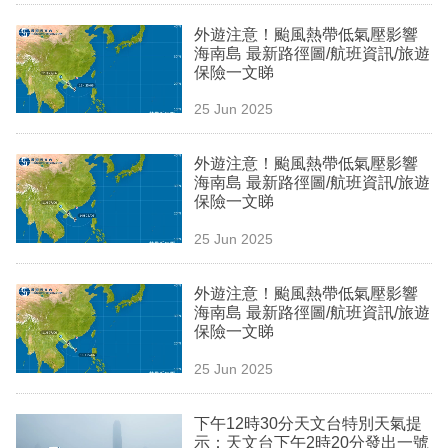
業
外遊注意！颱風熱帶低氣壓影響
海南島 最新路徑圖/航班資訊/旅遊
科
保險一文睇
技
25 Jun 2025
職
場
外遊注意！颱風熱帶低氣壓影響
海南島 最新路徑圖/航班資訊/旅遊
生
保險一文睇
活
25 Jun 2025
時
外遊注意！颱風熱帶低氣壓影響
事
海南島 最新路徑圖/航班資訊/旅遊
保險一文睇
專
欄
25 Jun 2025
訂
下午12時30分天文台特別天氣提
閱
示：天文台下午2時20分發出一號