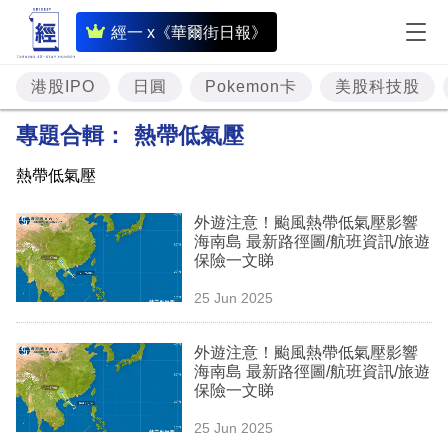
即
經一 x《華爾街日報》
時
財
港股IPO
日圓
Pokemon卡
美股科技股
經
專題合輯：
熱帶低氣壓
專
熱帶低氣壓
題
外遊注意！颱風熱帶低氣壓影響
投
海南島 最新路徑圖/航班資訊/旅遊
資
保險一文睇
樓
25 Jun 2025
市
外遊注意！颱風熱帶低氣壓影響
理
海南島 最新路徑圖/航班資訊/旅遊
保險一文睇
財
25 Jun 2025
商