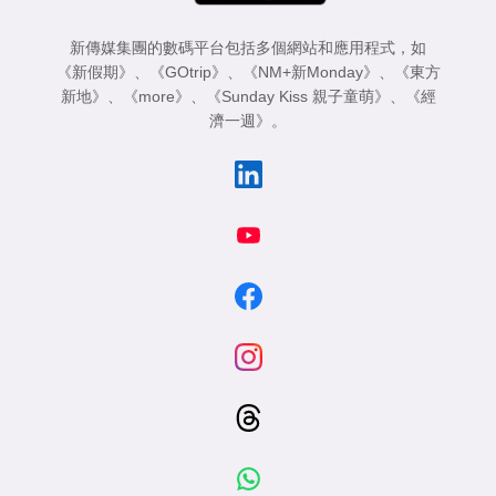
新傳媒集團的數碼平台包括多個網站和應用程式，如
《新假期》
、
《GOtrip》
、
《NM+新Monday》
、
《東方
新地》
、
《more》
、
《Sunday Kiss 親子童萌》
、
《經
濟一週》
。