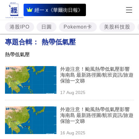
即
經一 x《華爾街日報》
時
財
港股IPO
日圓
Pokemon卡
美股科技股
經
專題合輯：
熱帶低氣壓
專
熱帶低氣壓
題
外遊注意！颱風熱帶低氣壓影響
投
海南島 最新路徑圖/航班資訊/旅遊
資
保險一文睇
樓
17 Aug 2025
市
外遊注意！颱風熱帶低氣壓影響
理
海南島 最新路徑圖/航班資訊/旅遊
保險一文睇
財
16 Aug 2025
商