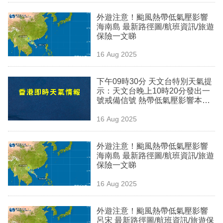
業
外遊注意！颱風熱帶低氣壓影響
海南島 最新路徑圖/航班資訊/旅遊
科
保險一文睇
技
16 Aug 2025
職
場
下午09時30分 天文台特別天氣提
示：天文台晚上10時20分發出一
生
號戒備信號 熱帶低氣壓影響本港
風力增強及狂風驟雨
活
16 Aug 2025
時
外遊注意！颱風熱帶低氣壓影響
事
海南島 最新路徑圖/航班資訊/旅遊
保險一文睇
專
欄
16 Aug 2025
訂
外遊注意！颱風熱帶低氣壓影響
閱
呂宋 最新路徑圖/航班資訊/旅遊保