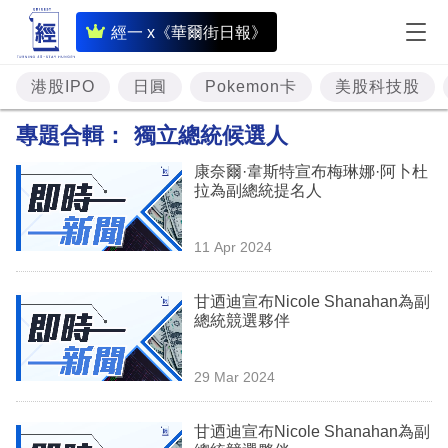
即
經一 x《華爾街日報》
時
財
港股IPO
日圓
Pokemon卡
美股科技股
經
專題合輯：
獨立總統候選人
專
康奈爾·韋斯特宣布梅琳娜·阿卜杜
題
拉為副總統提名人
投
11 Apr 2024
資
樓
甘迺迪宣布Nicole Shanahan為副
總統競選夥伴
市
理
29 Mar 2024
財
甘迺迪宣布Nicole Shanahan為副
商