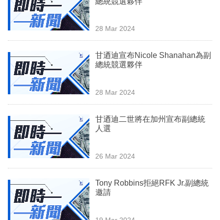
總統競選夥伴
業
科
28 Mar 2024
技
甘迺迪宣布Nicole Shanahan為副
職
總統競選夥伴
場
28 Mar 2024
生
活
甘迺迪二世將在加州宣布副總統
人選
時
事
26 Mar 2024
專
欄
Tony Robbins拒絕RFK Jr.副總統
邀請
訂
閱
19 Mar 2024