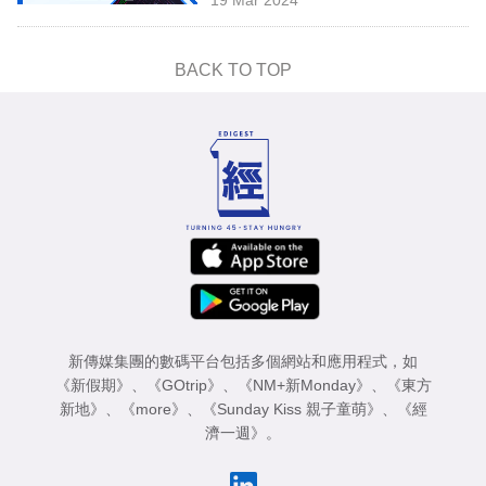
專
區
BACK TO TOP
新傳媒集團的數碼平台包括多個網站和應用程式，如
《新假期》
、
《GOtrip》
、
《NM+新Monday》
、
《東方
新地》
、
《more》
、
《Sunday Kiss 親子童萌》
、
《經
濟一週》
。