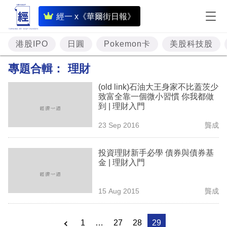
即
經一 x《華爾街日報》
時
財
港股IPO
日圓
Pokemon卡
美股科技股
經
專題合輯：
理財
專
(old link)石油大王身家不比蓋茨少
題
致富全靠一個微小習慣 你我都做
到 | 理財入門
投
23 Sep 2016
龔成
資
樓
投資理財新手必學 債券與債券基
金 | 理財入門
市
理
15 Aug 2015
龔成
財
商
1
…
27
28
29