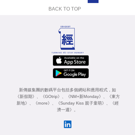
業
BACK TO TOP
科
技
職
場
生
活
時
事
新傳媒集團的數碼平台包括多個網站和應用程式，如
《新假期》
、
《GOtrip》
、
《NM+新Monday》
、
《東方
專
新地》
、
《more》
、
《Sunday Kiss 親子童萌》
、
《經
濟一週》
。
欄
訂
閱