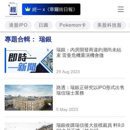
即
經一 x《華爾街日報》
時
財
港股IPO
日圓
Pokemon卡
美股科技股
經
專題合輯：
瑞銀
專
瑞銀：內房開發商違約潮尚未結
題
束 雷曼危機重演機會微
投
29 Aug 2023
資
樓
路透：瑞銀正研究以IPO形式出售
瑞信瑞士業務
市
理
5 May 2023
財
瑞銀收購瑞信後大規模裁員 料9,0
商