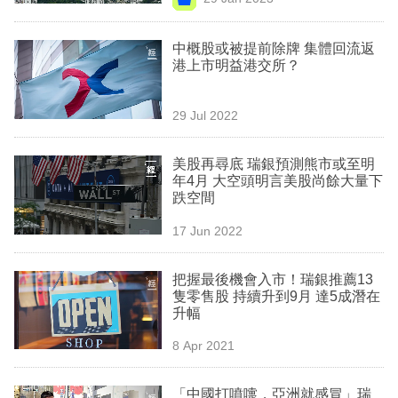
專
區
中概股或被提前除牌 集體回流返
港上市明益港交所？
29 Jul 2022
美股再尋底 瑞銀預測熊市或至明
年4月 大空頭明言美股尚餘大量下
跌空間
17 Jun 2022
把握最後機會入市！瑞銀推薦13
隻零售股 持續升到9月 達5成潛在
升幅
8 Apr 2021
「中國打噴嚏，亞洲就感冒」瑞