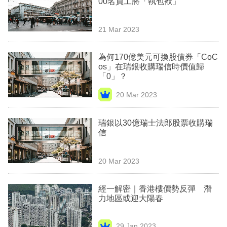
00名員工將「執包袱」
業
科
21 Mar 2023
技
為何170億美元可換股債券「CoC
職
os」在瑞銀收購瑞信時價值歸
「0」？
場
20 Mar 2023
生
活
瑞銀以30億瑞士法郎股票收購瑞
信
時
事
20 Mar 2023
專
欄
經一解密｜香港樓價勢反彈 潛
力地區或迎大陽春
訂
閱
29 Jan 2023