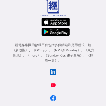
業
科
技
職
場
新傳媒集團的數碼平台包括多個網站和應用程式，如
生
《新假期》
、
《GOtrip》
、
《NM+新Monday》
、
《東方
活
新地》
、
《more》
、
《Sunday Kiss 親子童萌》
、
《經
濟一週》
。
時
事
專
欄
訂
閱