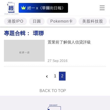
即
經一 x《華爾街日報》
時
財
港股IPO
日圓
Pokemon卡
美股科技股
經
專題合輯：
環聯
專
置業前了解個人信貸評級
題
投
27 Sep 2016
資
樓
1
2
市
理
BACK TO TOP
財
商