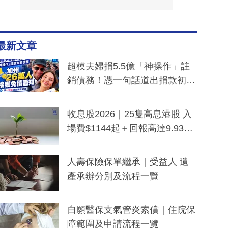
最新文章
超模夫婦捐5.5億「神操作」註
銷債務！憑一句話道出捐款初
衷：加州26萬人接獲免債通知、
一度被誤當詐騙手段
收息股2026｜25隻高息港股 入
場費$1144起＋回報高達9.93
厘！持續更新
人壽保險保單繼承｜受益人 遺
產承辦分別及流程一覽
自願醫保支氣管炎索償｜住院保
障範圍及申請流程一覽