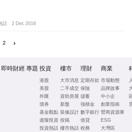
熱話
2 Dec 2016
2
即時財經
專題
投資
樓市
理財
商業
港股
大市消息
定期存款
市場動態
美股
二手成交
保險
品牌故事
外匯
資助房屋
儲蓄
中小企
債券
新盤
強積金
創業指南
基金觀點
裝修設計
數字銀行
營商資源庫
虛擬投資
按揭
借貸
ESG
投資熱話
樓市熱話
稅務
大灣區