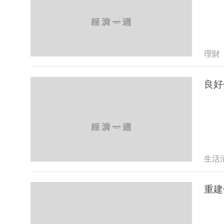
理財
良好
生活
重建