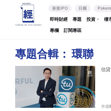
港股IPO
日圓
Poke
即時財經
專題
投資
樓
專欄
訂閱專區
專題合輯：
環聯
信貸
市場