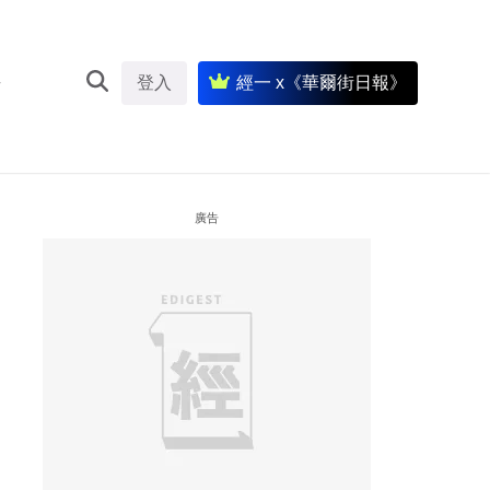
登入
經一 x《華爾街日報》
廣告