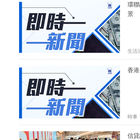
環聯
景
生活
香港
時事
信貸