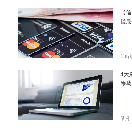
【信
後最
即時
4大
除嗎
借貸