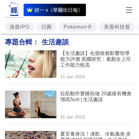
即
經一 x《華爾街日報》
時
財
港股IPO
日圓
Pokemon卡
美股科技股
經
專題合輯：
生活趣談
專
【生活趣談】化個妝都影響領導
題
能力評價 英國研究：素顏女上司
工作能力較高
投
11 Jan 2024
資
樓
拉筋動作要睡前做 20歲後有機會
增高5cm | 生活趣談
市
理
31 Jan 2023
財
夏至養身法！凍飲、冷氣傷身 炎
商