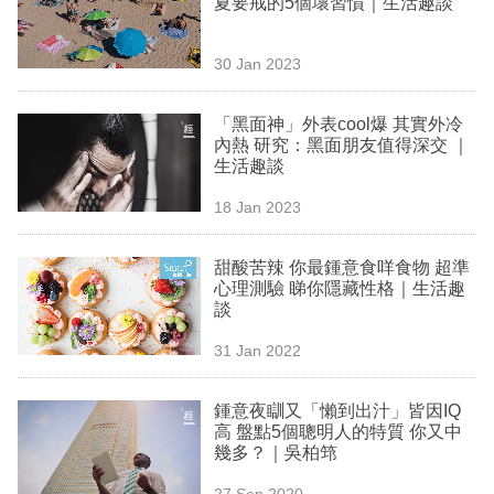
夏要戒的5個壞習慣｜生活趣談
業
科
30 Jan 2023
技
「黑面神」外表cool爆 其實外冷
職
內熱 研究：黑面朋友值得深交 ｜
生活趣談
場
18 Jan 2023
生
活
甜酸苦辣 你最鍾意食咩食物 超準
心理測驗 睇你隱藏性格｜生活趣
時
談
事
31 Jan 2022
專
欄
鍾意夜瞓又「懶到出汁」皆因IQ
高 盤點5個聰明人的特質 你又中
訂
幾多？｜吳柏筇
閱
27 Sep 2020