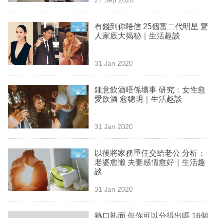
專
區
有錢到你唔信 25個富二代明星 驚
人家底大揭秘｜生活趣談
31 Jan 2020
鍾意飲酒唔係壞事 研究：女性愈
愛飲酒 愈聰明｜生活趣談
31 Jan 2020
以後將家務重任交給老公 分析：
老婆愈懶 夫妻感情愈好｜生活趣
談
31 Jan 2020
熟口熟面 但你可以分得出嗎 16個