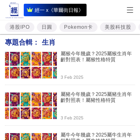
即
經一 x《華爾街日報》
時
財
港股IPO
日圓
Pokemon卡
美股科技股
經
專題合輯：
生肖
專
屬猴今年幾歲？2025屬猴生肖年
題
齡對照表！屬猴性格特質
投
3 Feb 2025
資
樓
屬豬今年幾歲？2025屬豬生肖年
齡對照表！屬豬性格特質
市
理
3 Feb 2025
財
屬牛今年幾歲？2025屬牛生肖年
商