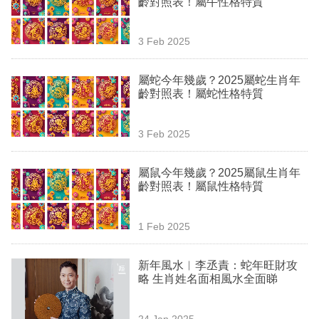
齡對照表！屬牛性格特質
業
科
3 Feb 2025
技
屬蛇今年幾歲？2025屬蛇生肖年
職
齡對照表！屬蛇性格特質
場
3 Feb 2025
生
活
屬鼠今年幾歲？2025屬鼠生肖年
齡對照表！屬鼠性格特質
時
事
1 Feb 2025
專
欄
新年風水︳李丞責：蛇年旺財攻
略 生肖姓名面相風水全面睇
訂
閱
24 Jan 2025