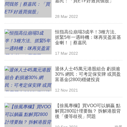
嘉民：「買ETF好過買個股」
業
科
28 Mar 2022
技
恒指高位崩塌3成半！3種方法、
職
抓緊5年一遇時機：咪再笑盈富基
金喇！｜蔡嘉民
場
17 Mar 2022
生
活
退休人士45萬元港股組合 虧損逾
30% 網民：可考定保安牌 或買盈
時
富基金(2800)穩健投資
事
12 Nov 2021
專
欄
【徐風專欄】買VOO可以躺贏 點
解買2800計埋要蝕？ 拆解港股背
訂
後「優等歧視」問題
閱
10 Sep 2021
徐風