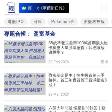
即
經一 x《華爾街日報》
時
財
港股IPO
日圓
Pokemon卡
美股科技股
經
專題合輯：
盈富基金
專
35歲準老豆急籌100萬首期換大屋
題
惟積壓大量股票蟹貨：我應該放
邊幾隻？
投
22 Feb 2023
龔成
資
樓
盈富基金易主｜恒生投資第三季
接棒、首三年實質管理費減幅逾3
市
成！
理
29 Mar 2022
財
六個大熱問題 恒指你問我答｜蔡
商