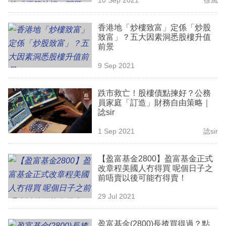
專
區
香港地「炒樓致富」定係「炒股
致富」？五大因素洞悉股樓升值
前景
9 Sep 2021
跌市救亡！股樓債點揀好？公務
員家庭「訂造」財務自由策略｜
諗sir
1 Sep 2021
諗sir
【盈富基金2800】盈富基金正式
改章程美國人冇得買 呢個日子之
前唔賣以後可能冇得賣！
29 Jul 2021
盈富基金(2800)長揸買得過？點