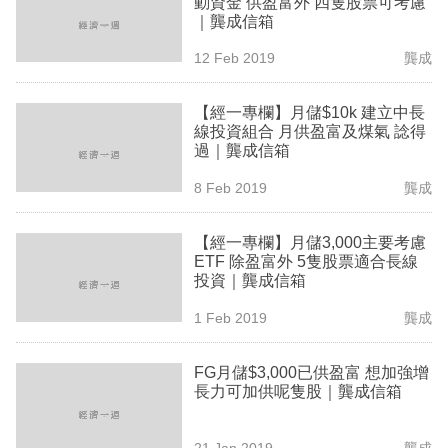
動資金 供盈富外 四隻股票可考慮
業
｜龔成信箱
科
12 Feb 2019
龔成
技
【經一專欄】月儲$10k 建立中長
職
線投資組合 月供盈富及煤氣 諗得
過｜龔成信箱
場
8 Feb 2019
龔成
生
活
【經一專欄】月儲3,000主要考慮
ETF 除盈富外 5隻股票適合長線
時
投資｜龔成信箱
事
1 Feb 2019
龔成
專
欄
FG月儲$3,000已供盈富 想加強增
長力可加供呢隻股｜龔成信箱
訂
閱
21 Jan 2019
龔成