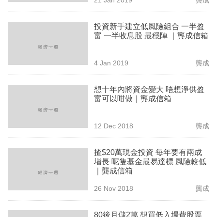
專
區
投資新手建立低風險組合 一半盈
富 一半收息股 最穩陣 ｜龔成信箱
4 Jan 2019
龔成
想十年內將資金變大 唔想淨供盈
富可以咁做｜龔成信箱
12 Dec 2018
龔成
揸$20萬現金投資 每年要有兩成
增長 呢隻基金最易達標 風險較低
｜龔成信箱
26 Nov 2018
龔成
80後月儲2萬 想買低入場費股票