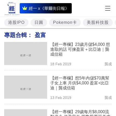
即
經一 x《華爾街日報》
時
財
港股IPO
日圓
Pokemon卡
美股科技股
經
專題合輯：
盈富
專
【經一專欄】23歲月儲$4,000 想
題
進取的話 可揀盈富＋比亞迪｜龔
成信箱
投
18 Feb 2019
龔成
資
樓
【經一專欄】想5年內儲$70萬幫
子女上車 月供$4,000 盈富+比亞
市
迪｜龔成信箱
理
13 Feb 2019
龔成
財
【經一專欄】29歲每月$8,000流
商