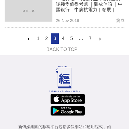
呢幾隻值得考慮 ｜龔成信箱 ｜中
國銀行｜中廣核電力｜領展｜盈
富
26 Nov 2018
龔成
1
2
3
4
5
…
7
BACK TO TOP
新傳媒集團的數碼平台包括多個網站和應用程式，如