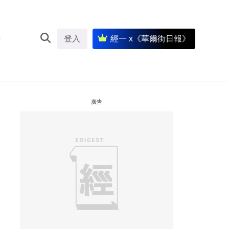
登入
經一 x《華爾街日報》
廣告