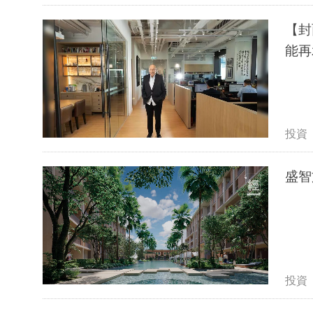
【封
能再
投資
盛智
投資