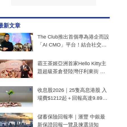
最新文章
The Club推出首個專為港企而設
「AI CMO」平台！結合社交聆
聽與廣東話大模型 助中小企數
分鐘生成「貼地」宣傳短片
霸王茶姬亞洲首家Hello Kitty主
題超級茶倉登陸灣仔利東街 推
出首創「伯爵紅茶色」Hello Kitt
y及香港限定特調系列
收息股2026｜25隻高息港股 入
場費$1212起＋回報高達9.89
厘！持續更新
儲蓄保險回報率｜滙豐 中銀最
新保證回報一覽及揀選須知