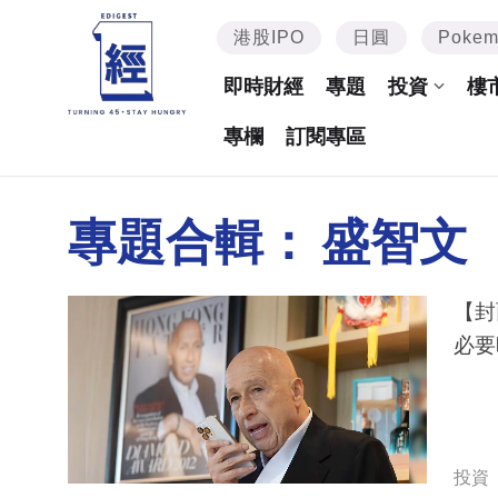
港股IPO
日圓
Poke
即時財經
專題
投資
樓
專欄
訂閱專區
專題合輯：
盛智文
【封
必要
投資