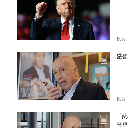
投資
盛智
投資
「蘭
審視