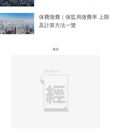
保費徵費｜保監局徵費率 上限
及計算方法一覽
廣告