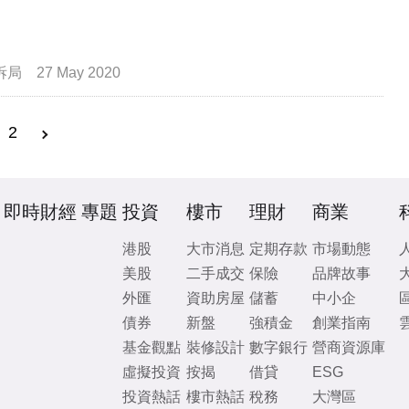
拆局
27 May 2020
2
即時財經
專題
投資
樓市
理財
商業
港股
大市消息
定期存款
市場動態
美股
二手成交
保險
品牌故事
外匯
資助房屋
儲蓄
中小企
債券
新盤
強積金
創業指南
基金觀點
裝修設計
數字銀行
營商資源庫
虛擬投資
按揭
借貸
ESG
投資熱話
樓市熱話
稅務
大灣區