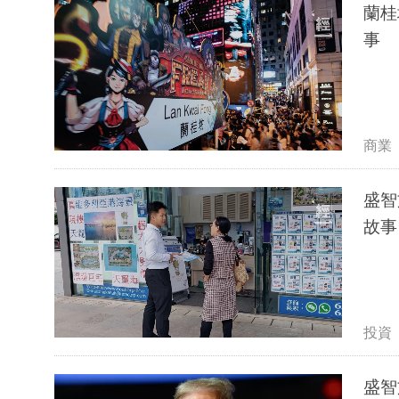
蘭桂
事
商業
盛智
故事
投資
盛智