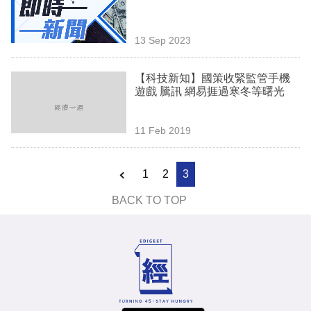
業
科
13 Sep 2023
技
【科技新知】國策收緊監管手機
職
遊戲 騰訊 網易捱過寒冬等曙光
場
11 Feb 2019
生
活
1
2
3
時
BACK TO TOP
事
專
欄
訂
閱