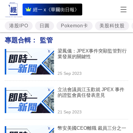
即
經一 x《華爾街日報》
時
財
港股IPO
日圓
Pokemon卡
美股科技股
經
專題合輯：
監管
專
梁鳳儀：JPEX事件突顯監管對行
題
業發展的關鍵性
投
25 Sep 2023
資
樓
立法會議員江玉歡就 JPEX 事件
的證監會責任發表意見
市
理
21 Sep 2023
財
幣安美國CEO離職 裁員三分之一
商