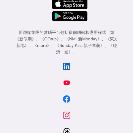
專
區
新傳媒集團的數碼平台包括多個網站和應用程式，如
《新假期》
、
《GOtrip》
、
《NM+新Monday》
、
《東方
新地》
、
《more》
、
《Sunday Kiss 親子童萌》
、
《經
濟一週》
。