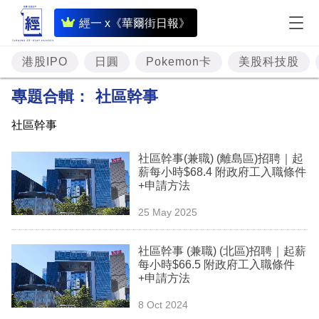
即
經一 x《華爾街日報》
時
財
港股IPO
日圓
Pokemon卡
美股科技股
經
專題合輯：
社區幹事
專
社區幹事
題
社區幹事(兼職) (離島區)招聘｜起
投
薪每小時$68.4 附政府工入職條件
資
+申請方法
樓
25 May 2025
市
社區幹事 (兼職) (北區)招聘｜起薪
理
每小時$66.5 附政府工入職條件
+申請方法
財
8 Oct 2024
商