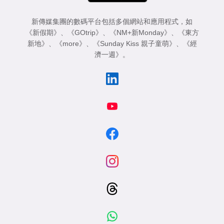
新傳媒集團的數碼平台包括多個網站和應用程式，如
《新假期》
、
《GOtrip》
、
《NM+新Monday》
、
《東方
新地》
、
《more》
、
《Sunday Kiss 親子童萌》
、
《經
濟一週》
。