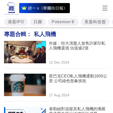
即
經一 x《華爾街日報》
時
財
港股IPO
日圓
Pokemon卡
美股科技股
經
專題合輯：
私人飛機
專
外媒：恒大清盤人放售許家印私
題
人飛機還債 估值逾2億
投
12 Dec 2024
資
樓
星巴克CEO私人飛機通勤1600公
里 公司綠色形象挨批
市
理
27 Aug 2024
財
泰勒絲對追蹤其私人飛機的佛羅
商