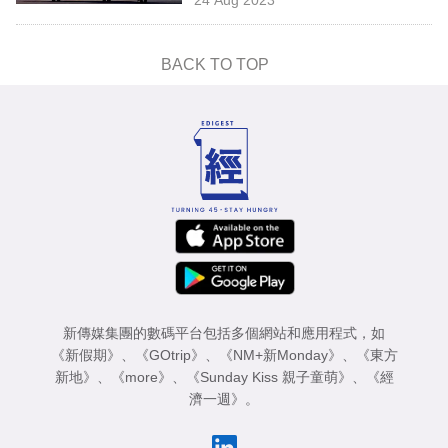
專
區
BACK TO TOP
新傳媒集團的數碼平台包括多個網站和應用程式，如
《新假期》
、
《GOtrip》
、
《NM+新Monday》
、
《東方
新地》
、
《more》
、
《Sunday Kiss 親子童萌》
、
《經
濟一週》
。