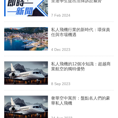
里達學生提出法律訴訟威脅
業
科
7 Feb 2024
技
私人飛機行業的新時代：環保責
職
任與市場機遇
場
4 Dec 2023
生
活
私人飛機的12個冷知識：超越商
業航空的獨特優勢
時
事
8 Sep 2023
專
欄
奢華空中寓所：盤點名人們的豪
華私人飛機
訂
閱
24 Aug 2023