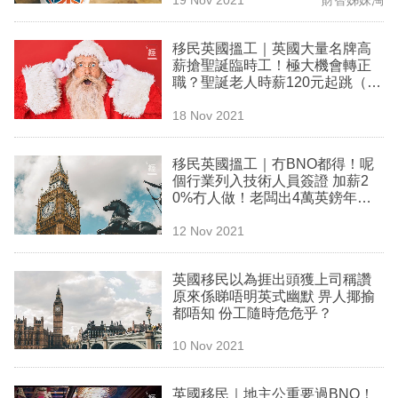
專
區
移民英國搵工｜英國大量名牌高
薪搶聖誕臨時工！極大機會轉正
職？聖誕老人時薪120元起跳（附
連結）
18 Nov 2021
移民英國搵工｜冇BNO都得！呢
個行業列入技術人員簽證 加薪2
0%冇人做！老闆出4萬英鎊年薪
搶人
12 Nov 2021
英國移民以為捱出頭獲上司稱讚
原來係睇唔明英式幽默 畀人揶揄
都唔知 份工隨時危危乎？
10 Nov 2021
英國移民｜地主公重要過BNO！