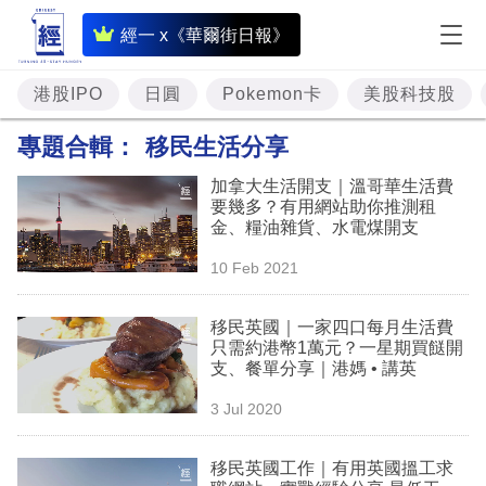
即
經一 x《華爾街日報》
時
財
港股IPO
日圓
Pokemon卡
美股科技股
經
專題合輯：
移民生活分享
專
加拿大生活開支｜溫哥華生活費
題
要幾多？有用網站助你推測租
金、糧油雜貨、水電煤開支
投
10 Feb 2021
資
樓
移民英國｜一家四口每月生活費
只需約港幣1萬元？一星期買餸開
市
支、餐單分享｜港媽 • 講英
理
3 Jul 2020
財
移民英國工作｜有用英國搵工求
商