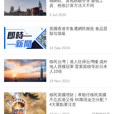
職網站、實戰經驗分享 最低工
業
資、稅收計算方法大不同
科
3 Jul 2020
技
英國香港市集遭網民狠批 食品質
職
疑垃圾級
場
14 Sep 2024
生
活
移民台灣｜港人狂掃台灣樓 成外
地人買樓冠軍 置業面積等於日本
時
人10倍
事
19 Nov 2021
專
欄
移民英國理財｜孝順仔移民英國
不忘在港父母 60萬現金怎分配？
訂
4大重點要注意
閱
19 Nov 2021
財智姊妹淘