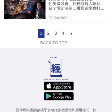
住英國裝香、拜神隨時入唔到
籍？司徒法基：咁樣踩場實打
交！
25 Oct 2021
1
2
3
4
BACK TO TOP
新傳媒集團的數碼平台包括多個網站和應用程式，如