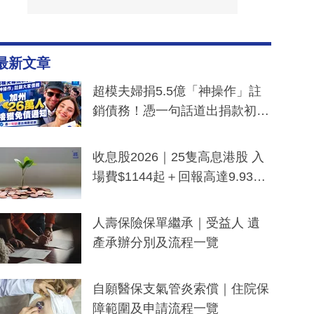
最新文章
超模夫婦捐5.5億「神操作」註
銷債務！憑一句話道出捐款初
衷：加州26萬人接獲免債通知、
一度被誤當詐騙手段
收息股2026｜25隻高息港股 入
場費$1144起＋回報高達9.93
厘！持續更新
人壽保險保單繼承｜受益人 遺
產承辦分別及流程一覽
自願醫保支氣管炎索償｜住院保
障範圍及申請流程一覽