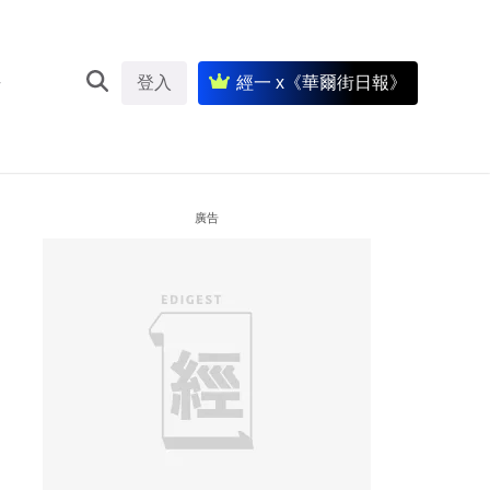
登入
經一 x《華爾街日報》
廣告