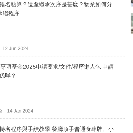
錯名點算？遺產繼承次序是甚麼？物業如何分
承繼程序
12 Jun 2024
D專項基金2025申請要求/文件/程序懶人包 申請
係咩？
企
14 Jan 2024
轉名程序與手續教學 餐廳頂手普通食肆牌、小