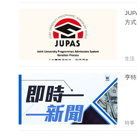
JU
方式
生活
亨特
時事