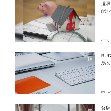
遺囑
配+
生活
BU
易又
中小
食牌