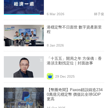
業
科
6 Mar 2026
林子俊
技
港穩定幣不日面世 數字資產新里
職
程
場
8 Jan 2026
生
活
「十五五」開局之年 方保僑：香
港須主動找定位｜封面故事
時
事
29 Dec 2025
專
欄
【幣圈奇聞】Paxos錯誤鑄造234
0萬億元穩定幣 價值比全球GDP
訂
更高
閱
16 Oct 2025