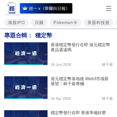
即
經一 x《華爾街日報》
時
財
港股IPO
日圓
Pokemon卡
美股科技股
經
專題合輯：
穩定幣
專
香港穩定幣發行在即 港元穩定幣
題
產品還遠嗎
投
26 Jun 2026
林子俊
資
樓
港元穩定幣落地後 Web3市場新
展望︳林子俊專欄
市
理
24 Apr 2026
林子俊
財
穩定幣發行在即 香港準備好麽
商